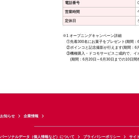
電話番号
営業時間
定休日
オープニングキャンペーン詳細
①先着300名にお菓子をプレゼント(期間：6月
②ポインコと記念撮影が行えます(期間：6月20
③機種購入・ドコモサービスご成約で、イオ
(期間：6月20日～6月30日までの10日間/
お知らせ
企業情報
パーソナルデータ（個人情報など）について
プライバシーポリシー
サイ