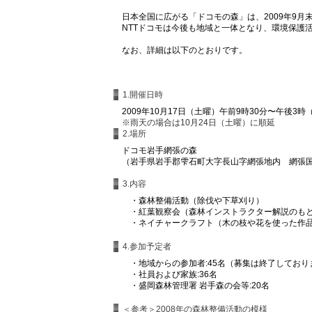
日本全国に広がる「ドコモの森」は、2009年9月末
NTTドコモは今後も地域と一体となり、環境保護
なお、詳細は以下のとおりです。
1.開催日時
2009年10月17日（土曜）午前9時30分〜午後3時
※雨天の場合は10月24日（土曜）に順延
2.場所
ドコモ岩手網張の森
（岩手県岩手郡雫石町大字長山字網張地内 網張
3.内容
・
森林整備活動（除伐や下草刈り）
・
紅葉観察会（森林インストラクター解説のも
・
ネイチャークラフト（木の枝や花を使った作
4.参加予定者
・
地域からの参加者:45名（募集は終了しており
・
社員および家族:36名
・
盛岡森林管理署 岩手森の会等
＜参考＞2008年の森林整備活動の模様