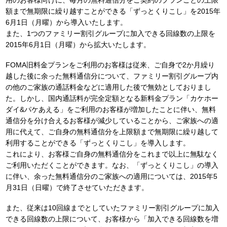
用のお客様向けに、毎月の無料通信分をご契約のプランごとの上限
額まで無期限に繰り越すことができる「ずっとくりこし」を2015年
6月1日（月曜）から導入いたします。
また、1つのファミリー割引グループに加入できる回線数の上限を
2015年6月1日（月曜）から拡大いたします。
FOMA旧料金プランをご利用のお客様は従来、ご自身で2か月繰り
越した後に余った無料通信分について、ファミリー割引グループ内
の他のご家族の通話料金などに適用した後で無効としておりまし
た。しかし、国内通話料が完全定額となる新料金プラン「カケホー
ダイ&パケあえる」をご利用のお客様が増加したことに伴い、無料
通信分を分け合えるお客様が減少していることから、ご家族への適
用に代えて、ご自身の無料通信分を上限額まで無期限に繰り越して
利用することができる「ずっとくりこし」を導入します。
これにより、お客様ご自身の無料通信分をこれまで以上に無駄なく
ご利用いただくことができます。なお、「ずっとくりこし」の導入
に伴い、余った無料通信分のご家族への適用については、2015年5
月31日（日曜）で終了させていただきます。
また、従来は10回線までとしていたファミリー割引グループに加入
できる回線数の上限について、お客様から「加入できる回線数を増