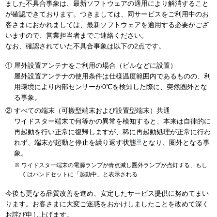
ました不具合事象は、最新ソフトウェアの適用により解消すること
が確認できております。つきましては、同サービスをご利用中のお
客さまにおかれましては、最新ソフトウェアを適用する必要がござ
いますので、営業担当者までご連絡ください。
なお、確認されていた不具合事象は以下の2点です。
屋外設置アンテナをご利用の場合（ビルなどに設置）
屋外設置アンテナの使用条件は仕様温度範囲内であるものの、利
用環境により内部センサーが0℃を検知した際に、突然圏外とな
る事象。
すべての端末（可搬型端末および設置型端末）共通
ワイドスター端末で何等かの異常を検知すると、本来は自律的に
再起動を行い正常に復帰しますが、稀に再起動処理が正常に行わ
※
れず、端末が起動と停止を繰り返す状態
となり、圏外となる事
象。
ワイドスター端末の電源ランプが青点滅し圏外ランプが点灯する、もし
くはハンドセットに「起動中」と表示される
今後も更なる品質改善を進め、安定したサービス提供に努めてまい
ります。お客さまに大変ご迷惑をおかけしましたことを改めて深く
お詫び申し上げます。