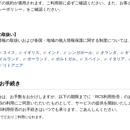
下の規約が適用されます。ご利用前に必ずご確認ください。また、お客
シーポリシー」をご確認ください。
の取扱い】
e. Ltd. での個人情報の取扱いおよび各国・地域の個人情報保護に関する制度に
スイス
、
イギリス
、
インド
、
シンガポール
、
オランダ
、
ギ
イルランド
、
ポーランド
、
ポルトガル
、
スペイン
、
イタリア
、
リトアニア
お手続き
合は、お手数をおかけしますが、以下の期限までに「RCS利用拒否」の
CSの利用にご同意いただいたものとして、サービスの提供を開始いたし
RCS利用拒否のお手続きはいつでも承ります。ごあんしんください。
までどおりご利用になれます。