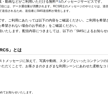
※
1
真・動画などがご利用いただける無料
のメッセージサービスです。
受信には、データ通信量が消費されます。RCS同士のメッセージのやりとりは、送
して送信されるため、送信者にSMS送信料が発生します。
です。ご利用にあたっては以下の内容をご確認ください。ご利用を希望
を希望されない場合のお手続き」をご確認ください。
信いたします。配信内容につきましては、以下の「SMSによるお知ら
RCS」とは
キストメッセージに加えて、写真や動画、スタンプといったコンテンツ
用いただくことで、お客さまのさまざまな利用シーンにあわせた柔軟なコ
日改めてお知らせいたします。