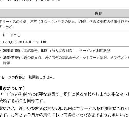
内容
本サービスの提供、運営（迷惑・不正行為の防止、MNP・名義変更時の情報引継ぎ
査・分析
NTTドコモ
Google Asia Pacific Pte. Ltd.
利用者情報：
電話番号、IMSI（加入者識別ID）、サービスの利用状態
送受信情報：
送受信日時、送受信先の電話番号／ネットワーク情報、送受信メッ
情報
ッセージの内容は一切閲覧しません。
継ぎについて】
サービスの引継ぎに必要な範囲で、受信に係る情報を転出先の事業者へ
を受領する場合も同様です。
変更され、新しい契約者の方が30日以内に本サービスを利用開始され
ます。お客さまご自身の責任において管理いただきますようお願いいた