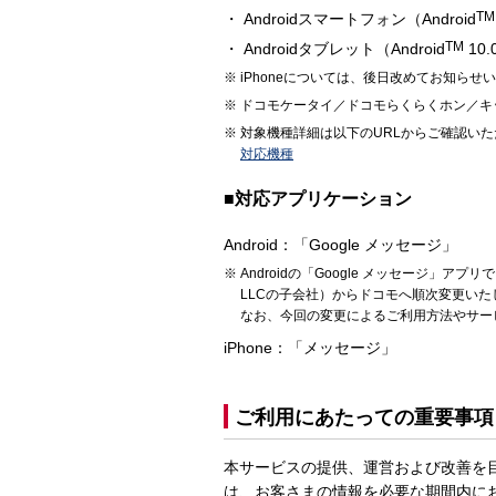
TM
Androidスマートフォン（Android
TM
Androidタブレット（Android
10
iPhoneについては、後日改めてお知らせ
ドコモケータイ／ドコモらくらくホン／キ
対象機種詳細は以下のURLからご確認い
対応機種
■対応アプリケーション
Android：「Google メッセージ」
Androidの「Google メッセージ」アプ
LLCの子会社）からドコモへ順次変更いた
なお、今回の変更によるご利用方法やサー
iPhone：「メッセージ」
ご利用にあたっての重要事項
本サービスの提供、運営および改善を目的に、N
は、お客さまの情報を必要な期間内に