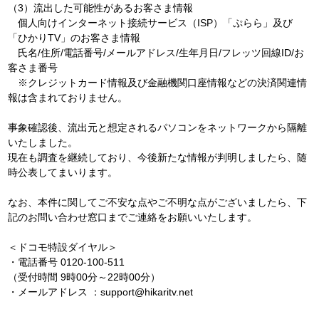
（3）流出した可能性があるお客さま情報
個人向けインターネット接続サービス（ISP）「ぷらら」及び
「ひかりTV」のお客さま情報
氏名/住所/電話番号/メールアドレス/生年月日/フレッツ回線ID/お
客さま番号
※クレジットカード情報及び金融機関口座情報などの決済関連情
報は含まれておりません。
事象確認後、流出元と想定されるパソコンをネットワークから隔離
いたしました。
現在も調査を継続しており、今後新たな情報が判明しましたら、随
時公表してまいります。
なお、本件に関してご不安な点やご不明な点がございましたら、下
記のお問い合わせ窓口までご連絡をお願いいたします。
＜ドコモ特設ダイヤル＞
・電話番号 0120-100-511
（受付時間 9時00分～22時00分）
・メールアドレス ：support@hikaritv.net