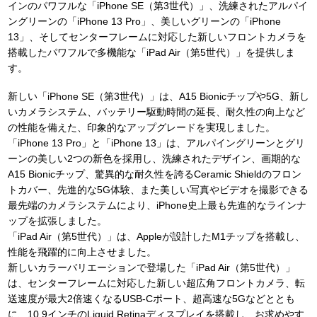
インのパワフルな「iPhone SE（第3世代）」、洗練されたアルパイ
ングリーンの「iPhone 13 Pro」、美しいグリーンの「iPhone
13」、そしてセンターフレームに対応した新しいフロントカメラを
搭載したパワフルで多機能な「iPad Air（第5世代）」を提供しま
す。
新しい「iPhone SE（第3世代）」は、A15 Bionicチップや5G、新し
いカメラシステム、バッテリー駆動時間の延長、耐久性の向上など
の性能を備えた、印象的なアップグレードを実現しました。
「iPhone 13 Pro」と「iPhone 13」は、アルパイングリーンとグリ
ーンの美しい2つの新色を採用し、洗練されたデザイン、画期的な
A15 Bionicチップ、驚異的な耐久性を誇るCeramic Shieldのフロン
トカバー、先進的な5G体験、また美しい写真やビデオを撮影できる
最先端のカメラシステムにより、iPhone史上最も先進的なラインナ
ップを拡張しました。
「iPad Air（第5世代）」は、Appleが設計したM1チップを搭載し、
性能を飛躍的に向上させました。
新しいカラーバリエーションで登場した「iPad Air（第5世代）」
は、センターフレームに対応した新しい超広角フロントカメラ、転
送速度が最大2倍速くなるUSB-Cポート、超高速な5Gなどととも
に、10.9インチのLiquid Retinaディスプレイを搭載し、お求めやす