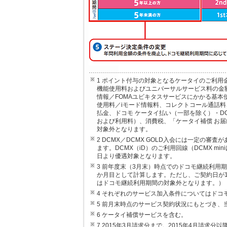
1 ポイント付与の対象となるケータイのご利
機能使用料およびユニバーサルサービス料の金額
情報／FOMAユビキタスサービスにかかる基
使用料／iモード情報料、コレクトコール通話
払金、ドコモ ケータイ払い（一部を除く）・DC
および利用料）、消費税、「ケータイ補償 お
対象外となります。
2 DCMX／DCMX GOLD入会には一定の審
ます。DCMX（iD）のご利用回線（DCMX 
日より優遇対象となります。
3 前年度末（3月末）時点でのドコモ継続利用
か月目として計算します。ただし、ご契約日が
はドコモ継続利用期間の対象外となります。）
4 それぞれのサービス加入条件についてはドコ
5 前月末時点のサービス契約状況にもとづき、
6 ケータイ補償サービスを含む。
7 2015年3月請求分まで。2015年4月請求分