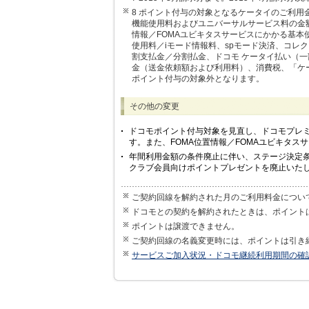
8 ポイント付与の対象となるケータイのご利
機能使用料およびユニバーサルサービス料の金額
情報／FOMAユビキタスサービスにかかる基
使用料／iモード情報料、spモード決済、コレ
割支払金／分割払金、ドコモ ケータイ払い（一部
金（送金依頼額および利用料）、消費税、「ケ
ポイント付与の対象外となります。
その他の変更
ドコモポイント付与対象を見直し、ドコモプレ
す。また、FOMA位置情報／FOMAユビキタ
年間利用金額の条件廃止に伴い、ステージ決定条件（1
クラブ会員向けポイントプレゼントを廃止いた
ご契約回線を解約された月のご利用料金につい
ドコモとの契約を解約されたときは、ポイント
ポイントは譲渡できません。
ご契約回線の名義変更時には、ポイントは引き
サービスご加入状況・ドコモ継続利用期間の確