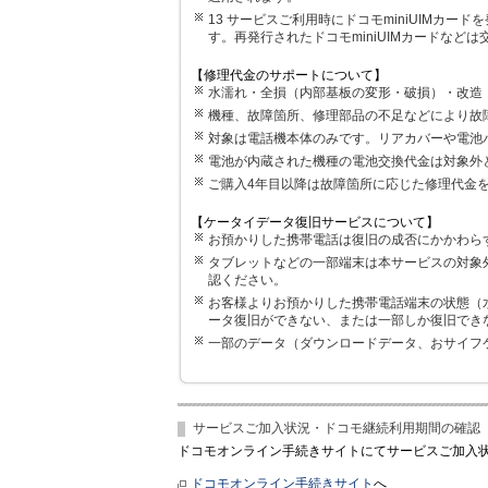
13 サービスご利用時にドコモminiUIMカー
す。再発行されたドコモminiUIMカードなど
【修理代金のサポートについて】
水濡れ・全損（内部基板の変形・破損）・改造
機種、故障箇所、修理部品の不足などにより故
対象は電話機本体のみです。リアカバーや電池
電池が内蔵された機種の電池交換代金は対象外
ご購入4年目以降は故障箇所に応じた修理代金
【ケータイデータ復旧サービスについて】
お預かりした携帯電話は復旧の成否にかかわら
タブレットなどの一部端末は本サービスの対象
認ください。
お客様よりお預かりした携帯電話端末の状態（
ータ復旧ができない、または一部しか復旧でき
一部のデータ（ダウンロードデータ、おサイフ
サービスご加入状況・ドコモ継続利用期間の確認
ドコモオンライン手続きサイトにてサービスご加入
ドコモオンライン手続きサイト
へ