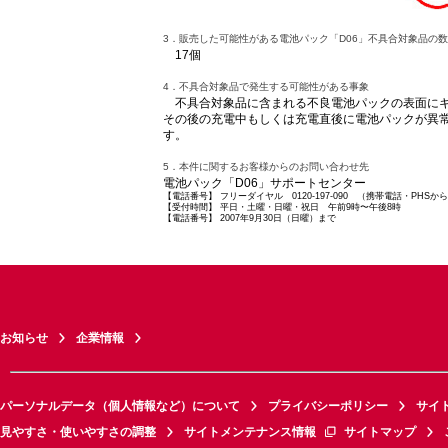
3．販売した可能性がある電池パック「D06」不具合対象品の数
17個
4．不具合対象品で発生する可能性がある事象
不具合対象品に含まれる不良電池パックの表面にキ
その後の充電中もしくは充電直後に電池パックが異
す。
5．本件に関するお客様からのお問い合わせ先
電池パック「D06」サポートセンター
【電話番号】
フリーダイヤル 0120-197-090 （携帯電話・PH
【受付時間】
平日・土曜・日曜・祝日 午前9時〜午後8時
【電話番号】
2007年9月30日（日曜）まで
お知らせ
企業情報
パーソナルデータ（個人情報など）について
プライバシーポリシー
サイ
見やすさ・使いやすさの調整
サイトメンテナンス情報
サイトマップ