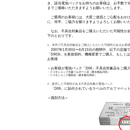
き、該当電池パックをお持ちのお客様は、お手数です
までご連絡いただきますようお願いいたします。
ご愛用のお客様には、大変ご迷惑とご心配をおかけ
に、何卒、ご協力を賜りますようよろしくお願いい
なお、不具合対象品をご購入いただいた可能性があ
下のとおりです。
1．本件で不具合対象品をご購入いただいた可能性があるお客
2007年1月30日〜6月15日の期間中、以下の店舗で三
「D903i」を新規契約、機種変更でご購入、もしく
お客様
＜お客様が電池パック「D06」不具合対象品をご購
・
ドコモショップ大森ベルポート店（東京都品川区）
・
ドコモショップ蒲田店（東京都大田区）
2．販売した可能性がある不具合対象の電池パック
「D06」に貼付されているラベルのアルファベット
＜識別方法＞