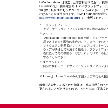
LiMo Foundationは独立した非営利団体であり
Foundationは、携帯電話向けLinuxプラッ
透明性・拡張性のあるエコシステムが確立され、そ
になることが期待されます。LiMo Foundatio
http://www.limofoundation.org/
）をご参照ください。
1 プラットフォーム：
アプリケーションソフトを動作させる際の基盤とな
2 API：
“Application Program Interfac
用できる命令や関数の集合のこと。また、それら
フトウェアの開発者がソフトウェアの持つすべて
ウェアが共通して利用する機能は、プラットフォ
義に従ってその機能を「呼び出す」だけで、各社
することができる。
3 エコシステム：
開発に携わるハードウェア／ソフトウェアベンダ
Linuxは、Linus Torvaldsの米国およびその
報道発表資料に記載された情報は、発表日現在のも
更されることがありますので、あらかじめご了承く