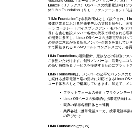
Vodafone Group（ボーダフォン・グループ
Linux®（リナックス） OSベースの携帯電話向け
体“LiMo Foundation（リモ・ファンデーション）
“LiMo Foundation”は非営利団体として設立
帯電話業界における開発モデルの英知を融合し、画
ーラ コーポレートバイスプレジデント モバイル デ
長）を含む創設メンバー各社の代表で構成される理事会にて監
の開発に参画し、Linux OSベースの携帯電話向
の提供に意欲がある新規メンバー企業を募集していき
ナで開催される3GSMワールドコングレスにて、会
LiMo Foundationの活動指針、定款などの詳細
ご参照いただけます。創設メンバーは、活発なエコ
の高い特徴あるサービスを提供するためにプラット
LiMo Foundationは、メンバーの公平でバ
し続ける携帯電話市場の要求に対応できるLinux 
コード体系のもとで構築していきます。加えて、メ
プラットフォームの分化（フラグメンテー
Linux OSベースの効率的な携帯電話向け
既存の業界各種団体との連携
業界各社（携帯電話メーカ、携帯電話事業
の呼びかけ
LiMo Foundationについて