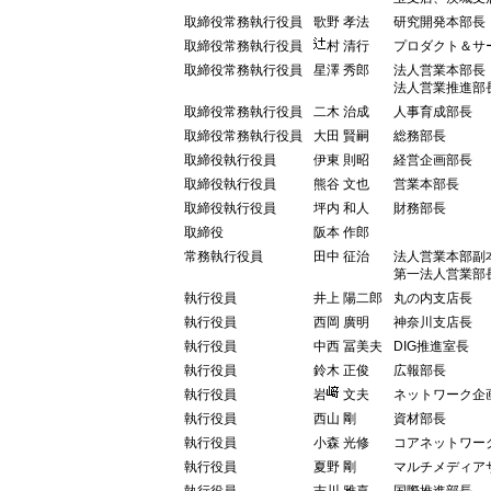
取締役常務執行役員
歌野 孝法
研究開発本部長
取締役常務執行役員
村 清行
プロダクト＆サ
取締役常務執行役員
星澤 秀郎
法人営業本部長
法人営業推進部
取締役常務執行役員
二木 治成
人事育成部長
取締役常務執行役員
大田 賢嗣
総務部長
取締役執行役員
伊東 則昭
経営企画部長
取締役執行役員
熊谷 文也
営業本部長
取締役執行役員
坪内 和人
財務部長
取締役
阪本 作郎
常務執行役員
田中 征治
法人営業本部副
第一法人営業部
執行役員
井上 陽二郎
丸の内支店長
執行役員
西岡 廣明
神奈川支店長
執行役員
中西 冨美夫
DIG推進室長
執行役員
鈴木 正俊
広報部長
執行役員
岩
文夫
ネットワーク企
執行役員
西山 剛
資材部長
執行役員
小森 光修
コアネットワー
執行役員
夏野 剛
マルチメディア
執行役員
吉川 雅喜
国際推進部長