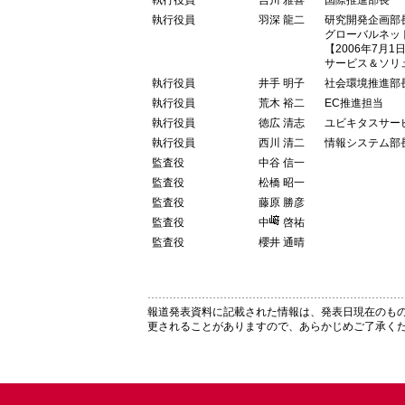
執行役員
羽深 龍二
研究開発企画部
グローバルネッ
【2006年7月1
サービス＆ソリ
執行役員
井手 明子
社会環境推進部
執行役員
荒木 裕二
EC推進担当
執行役員
徳広 清志
ユビキタスサー
執行役員
西川 清二
情報システム部
監査役
中谷 信一
監査役
松橋 昭一
監査役
藤原 勝彦
監査役
中
啓祐
監査役
櫻井 通晴
報道発表資料に記載された情報は、発表日現在のも
更されることがありますので、あらかじめご了承く