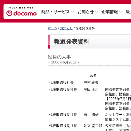
商品・サービス
お知らせ
企業情報
法
ホーム
/
お知らせ
/ 報道発表資料
報道発表資料
役員の人事
＜2006年6月20日＞
氏名
代表取締役社長
中村 維夫
代表取締役副社長
平田 正之
国際事業本部長
広報部、財務部
【2006年7月1
国際事業本部長
広報部、法務部
代表取締役副社長
石川 國雄
ネットワーク本
情報システム部
代表取締役副社長
足立 盛二郎
各支店担当（丸
玉支店、茨城支