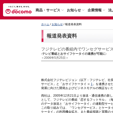
商品・サービス
お知らせ
企業情報
法
ホーム
/
お知らせ
/ 報道発表資料
報道発表資料
フジテレビの番組内でワンセグサービ
-テレビ番組とおサイフケータイの連携が可能に-
＜2006年5月25日＞
株式会社フジテレビジョン（以下：フジテレビ、社長
サービス」と「おサイフケータイ
1
」を連携させた
発展に向けた開発およびビジネスモデルの検証をい
両社は、2005年12月21日より放送・通信連携の
として、フジテレビの番組「恋するフットサル」（毎
のデータ放送と「おサイフケータイ」の連動型サー
この取り組みでは、「ワンセグサービス」とケータ
ケータイ」の利用機会拡大、また番組視聴と実際の