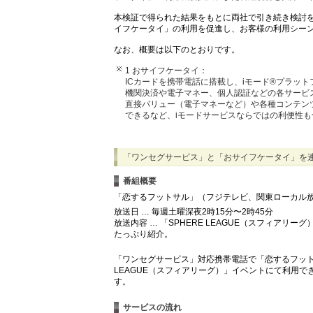
本検証で得られた結果をもとに両社で引き続き検討
イフケータイ」の利用を促進し、お客様の利用シー
なお、概要は以下のとおりです。
1 おサイフケータイ：
ICカードを携帯電話に搭載し、iモード®プラッ
機関決済や電子マネー、個人認証などの各サービ
直接バリュー（電子マネーなど）や各種コンテン
できるなど、iモードサービスならではの利便性
「ワンセグサービス」と「おサイフケータイ」を
番組概要
「恋するフットサル」（フジテレビ、関東ローカル
放送日 … 毎週土曜深夜2時15分〜2時45分
放送内容 … 「SPHERE LEAGUE（スフィアリーグ
たっぷり紹介。
「ワンセグサービス」対応携帯電話で「恋するフット
LEAGUE（スフィアリーグ）」イベントにて利用で
す。
サービスの流れ