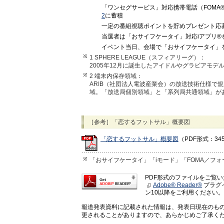
「ワンセグサービス」対応携帯電話（FOMA®
2
に蓄積
一定の番組視聴ポイントを貯めプレゼント応
当選者は「おサイフケータイ」対応iアプリ®
イベント当日、会場で「おサイフケータイ」
1 SPHERE LEAGUE（スフィアリーグ）：
2005年12月に誕生したアイドルやグラビアモデ
2 端末内保存領域：
ARIB（社団法人電波産業会）の放送技術仕様で
域。「放送局個別領域」と「系列局共通領域」が
［参考］「恋するフットサル」概要図
「恋するフットサル」概要図
（PDF形式：34
「おサイフケータイ」「iモード」「FOMA／フォ
PDF形式のファイルをご覧
Adobe® Reader®
プラグイ
ン10以降をご利用ください。
報道発表資料に記載された情報は、発表日現在のも
更されることがありますので、あらかじめご了承く