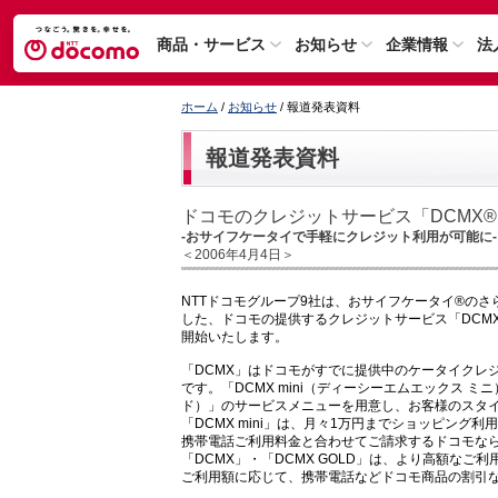
商品・サービス
お知らせ
企業情報
法
ホーム
/
お知らせ
/ 報道発表資料
報道発表資料
ドコモのクレジットサービス「DCMX
-おサイフケータイで手軽にクレジット利用が可能に-
＜2006年4月4日＞
NTTドコモグループ9社は、おサイフケータイ®のさ
した、ドコモの提供するクレジットサービス「DCMX
開始いたします。
「DCMX」はドコモがすでに提供中のケータイクレ
です。「DCMX mini（ディーシーエムエックス ミ
ド）」のサービスメニューを用意し、お客様のスタ
「DCMX mini」は、月々1万円までショッピン
携帯電話ご利用料金と合わせてご請求するドコモな
「DCMX」・「DCMX GOLD」は、より高額な
ご利用額に応じて、携帯電話などドコモ商品の割引