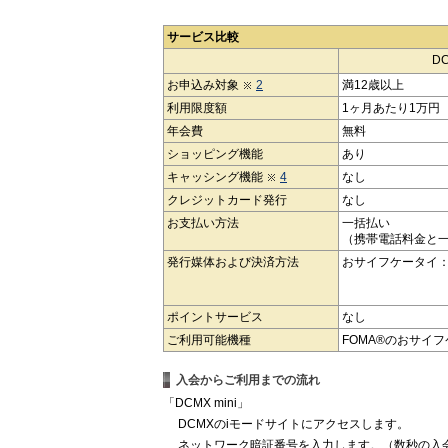
サービス比較
DC
お申込み対象
2
満12歳以上
利用限度額
1ヶ月あたり1万円
年会費
無料
ショッピング機能
あり
キャッシング機能
4
なし
クレジットカード発行
なし
お支払い方法
一括払い
（携帯電話料金と
発行媒体および決済方法
おサイフケータイ： 
ポイントサービス
なし
ご利用可能機種
FOMA®のおサイ
入会からご利用までの流れ
「DCMX mini」
DCMXのiモードサイトにアクセスします。
ネットワーク暗証番号を入力します。（数秒の入