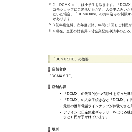
2 「DCMX mini」は小学生を除きます。「
コモショップにご来店いただき、入会申込みいた
だいた場合、「DCMX mini」のお申込みを制
があります。
3 初年度無料。次年度以降、年間に1回もご利用が
4 現在、全国の財務局へ貸金業登録申請中のため
「DCMX SITE」の概要
店舗名称
「DCMX SITE」
店舗内容
「DCMX」の先進的かつ信頼性を持った
「DCMX」の入会手続きなど「DCMX」
最新の携帯電話ラインナップが体験できる
デザインは日産銀座ギャラリーをはじめ独
ひと）氏が手がけています。
場所