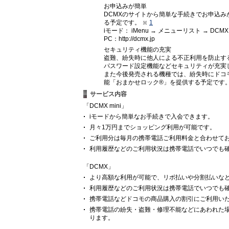
お申込みが簡単
DCMXのサイトから簡単な手続きでお申込
る予定です。
1
iモード： iMenu → メニューリスト → D
PC：http://dcmx.jp
セキュリティ機能の充実
盗難、紛失時に他人による不正利用を防止する
パスワード設定機能などセキュリティが充実
また今後発売される機種では、紛失時にドコ
能「おまかせロック®」を提供する予定です
サービス内容
「DCMX mini」
iモードから簡単なお手続きで入会できます。
月々1万円までショッピング利用が可能です。
ご利用分は毎月の携帯電話ご利用料金と合わせて
利用履歴などのご利用状況は携帯電話でいつでも
「DCMX」
より高額な利用が可能で、リボ払いや分割払いな
利用履歴などのご利用状況は携帯電話でいつでも
携帯電話などドコモの商品購入の割引にご利用い
携帯電話の紛失・盗難・修理不能などにあわれた
ります。