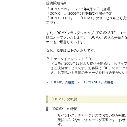
提供開始時期 ：
「DCMX mini」 … 2006年4月28日（金曜）
「DCMX」 … 2006年5月下旬受付開始予定
「DCMX GOLD」 … 「DCMX」のサービスを
定です。
また、DCMXフラッグショップ「DCMX SITE」
区にオープンいたします。「DCMX」の入会手続き
ナーもご用意しています。
なお、概要は以下のとおりです。
1 ケータイクレジット「iD」：
ドコモが2005年12月より提供を開始し、おサ
きる決済サービスです。お客様は「iD」のマーク
き、お支払いも事前のチャージを行う必要がない
「DCMX」の概要
「DCMX SITE」の概要
「DCMX」の概要
「DCMX」の特長
サインレス、チャージレスでお買い物が可能
後払い方式なのでチャージが不要です。おサ
す。