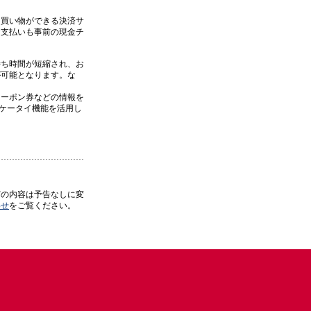
に買い物ができる決済サ
お支払いも事前の現金チ
待ち時間が短縮され、お
が可能となります。な
クーポン券などの情報を
ケータイ機能を活用し
。
どの内容は予告なしに変
わせ
をご覧ください。