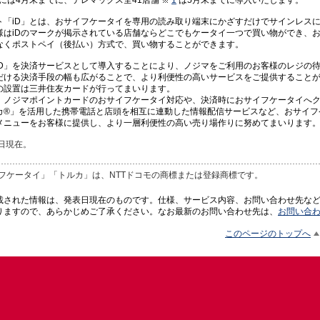
ト「iD」とは、おサイフケータイを専用の読み取り端末にかざすだけでサインレス
様はiDのマークが掲示されている店舗ならどこでもケータイ一つで買い物ができ、
なくポストペイ（後払い）方式で、買い物することができます。
iD」を決済サービスとして導入することにより、ノジマをご利用のお客様のレジの
だける決済手段の幅も広がることで、より利便性の高いサービスをご提供すること
の設置は三井住友カードが行ってまいります。
、ノジマポイントカードのおサイフケータイ対応や、決済時におサイフケータイへ
カ®」を活用した携帯電話と店頭を相互に連動した情報配信サービスなど、おサイフ
メニューをお客様に提供し、より一層利便性の高い売り場作りに努めてまいります
29日現在。
イフケータイ」「トルカ」は、NTTドコモの商標または登録商標です。
載された情報は、発表日現在のものです。仕様、サービス内容、お問い合わせ先な
りますので、あらかじめご了承ください。なお最新のお問い合わせ先は、
お問い合
このページのトップへ