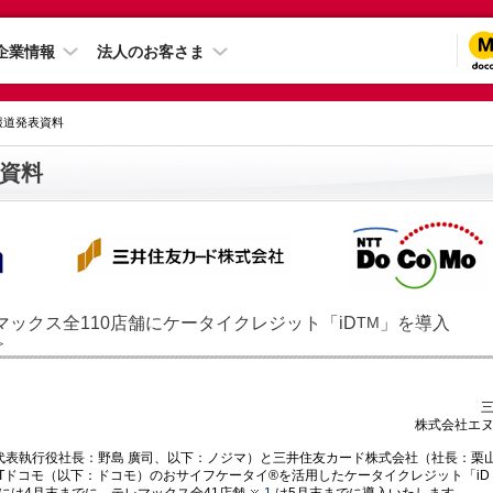
企業情報
法人のお客さま
 報道発表資料
資料
マックス全110店舗にケータイクレジット「iD
」を導入
TM
＞
株式会社エ
代表執行役社長：野島 廣司、以下：ノジマ）と三井住友カード株式会社（社長：栗山
TTドコモ（以下：ドコモ）のおサイフケータイ®を活用したケータイクレジット「i
には4月末までに、テレマックス全41店舗
1
は5月末までに導入いたします。