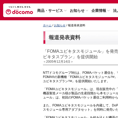
商品・サービス
お知らせ
企業情報
法
ホーム
/
お知らせ
/ 報道発表資料
報道発表資料
「FOMAユビキタスモジュール」を発売
ビキタスプラン」を提供開始
＜2005年12月14日＞
NTTドコモグループ9社は、FOMAパケット通信
FOMA®の新機種「FOMAユビキタスモジュール
」
TM
ユビキタスプラン
」を提供開始いたします。
TM
「FOMAユビキタスモジュール」は、現在販売中の「
機器製造メーカ様が製品の生産段階から本モジュール
ュール」は、初回のFOMAパケット通信ご利用時か
また、FOMAユビキタスモジュールを内蔵して、DoPa®
スモジュール専用アダプタセット」を同時に発売い
「FOMAユビキタスモジュール」を組み込んだ機器