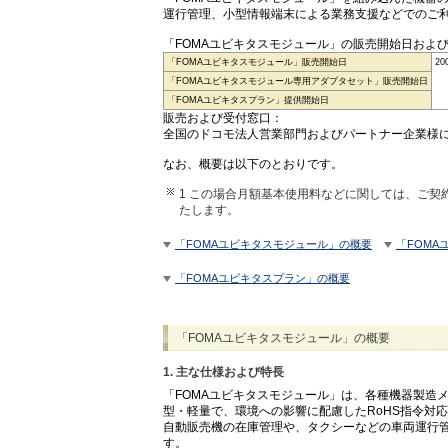
運行管理、小型情報端末による業務支援などでのご
「FOMAユビキタスモジュール」の販売開始日および
「FOMAユビキタスモジュール」販売開始日
2
「FOMAユビキタスモジュール専用アダプタセット」販売開始日
「FOMAユビキタスプラン」提供開始日
販売および受付窓口：
全国のドコモ法人営業部門およびパートナー企業様
なお、概要は以下のとおりです。
1 この場合月額基本使用料などに関しては、ご契
たします。
「FOMAユビキタスモジュール」の概要
「FOM
「FOMAユビキタスプラン」の概要
「FOMAユビキタスモジュール」の概要
1. 主な仕様および特長
「FOMAユビキタスモジュール」は、各種機器製造
型・軽量で、環境への影響に配慮したRoHS指令対応
自動販売機の在庫管理や、タクシーなどの車両運行
す。