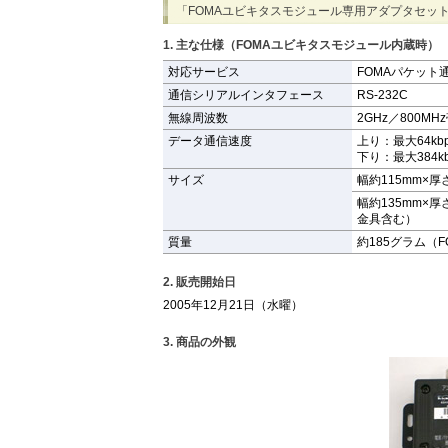
「FOMAユビキタスモジュール専用アダプタセッ
1. 主な仕様（FOMAユビキタスモジュール内蔵時）
対応サービス
FOMAパケット
通信シリアルインタフェース
RS-232C
無線周波数
2GHz／800M
データ通信速度
上り：最大64kbp
下り：最大384kb
サイズ
幅約115mm×
幅約135mm×
金具含む）
質量
約185グラム（
2. 販売開始日
2005年12月21日（水曜）
3. 商品の外観