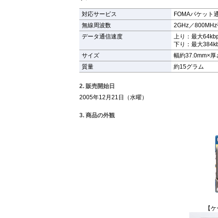
対応サービス
FOMAパケット
無線周波数
2GHz／800M
データ通信速度
上り：最大64kbp
下り：最大384kb
サイズ
幅約37.0mm×
質量
約15グラム
2. 販売開始日
2005年12月21日（水曜）
3. 商品の外観
【ケ