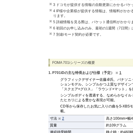
3 ドコモが提供する情報の自動更新にかかるパケ
4 IP様や企業様が提供する情報は、情報料がか
ります。
5 詳細情報を見る際は、パケット通信料がかかり
6 初回のお申し込みのみ、最初の1週間（7日間
7 別途iモード契約が必要です。
FOMA 701iシリーズの概要
1. P701iDの主な特長および仕様（予定）
1
グラフィックデザイナー佐藤卓氏、パナソニ
ションモデル。シンプルかつ上質なデザイン
「スクエア×グロス」「ラウンド×マット」を
シンプルボディを透過する、なめらかなイル
たヒカリによる豊かな表現が可能。
CD等から保存したお気に入りの曲をS-XB
載。
寸法
2
高さ100mm×幅
質量
約109グラム
連続待受時間
静止時：約460