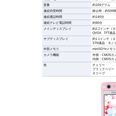
質量
約104グラム
連続待受時間
静止時：約500
連続通話時間
約140分
連続テレビ電話時間
約90分
メインディスプレイ
約2.2インチ（ヨ
QVGA TFT液晶
サブディスプレイ
約1.1インチ（ヨ
STN液晶 モノ
外部メモリ
miniSD
メモリ
TM
カメラ機能
外側：CMOSカ
内側：CMOSカ
色
チェリー
ブラックベリー
オリーブ