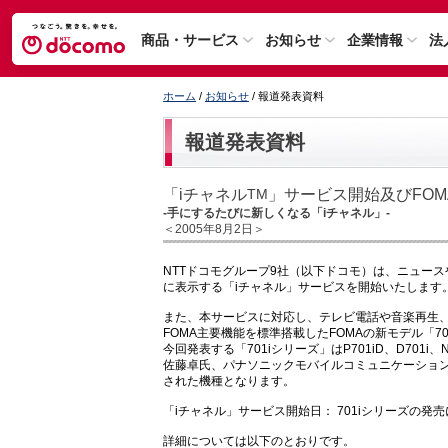
商品・サービス
お知らせ
企業情報
法
ホーム
/
お知らせ
/ 報道発表資料
報道発表資料
「iチャネル
」サービス開始及びFOM
TM
-手にするたびに新しくなる「iチャネル」-
＜2005年8月2日＞
NTTドコモグループ9社（以下ドコモ）は、ニュー
に表示する「iチャネル」サービスを開始いたします
また、本サービスに対応し、テレビ電話や音楽再生、着
FOMA主要機能を標準搭載したFOMAの新モデル「7
今回発表する「701iシリーズ」はP701iD、D701
佐藤卓氏、パナソニックモバイルコミュニケーショ
された機種となります。
「iチャネル」サービス開始日： 701iシリーズの
詳細については以下のとおりです。