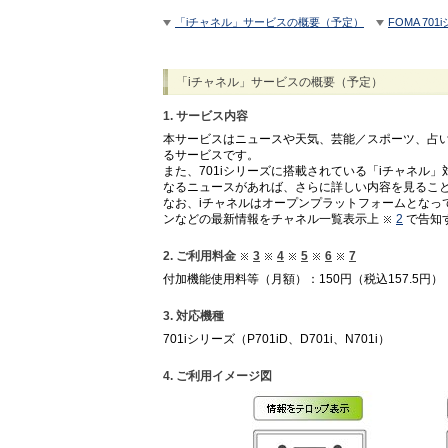
「iチャネル」サービスの概要（予定）
FOMA 70
「iチャネル」サービスの概要（予定）
1. サービス内容
本サービスはニュースや天気、芸能／スポーツ、占
るサービスです。
また、701iシリーズに搭載されている「iチャネ
なるニュースがあれば、さらに詳しい内容を見るこ
なお、iチャネルはオープンプラットフォームとなっ
ンなどの最新情報をチャネル一覧表示上
2
で告知
2. ご利用料金
3
4
5
6
7
付加機能使用料等（月額）：150円（税込157.5円）
3. 対応機種
701iシリーズ（P701iD、D701i、N701i）
4. ご利用イメージ図