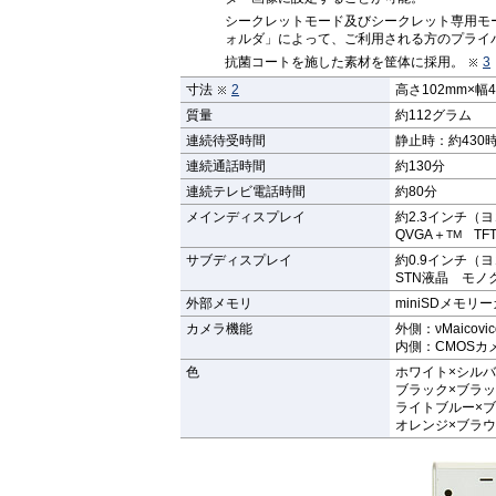
シークレットモード及びシークレット専用モ
ォルダ」によって、ご利用される方のプライ
抗菌コートを施した素材を筐体に採用。
3
寸法
2
高さ102mm×幅
質量
約112グラム
連続待受時間
静止時：約430
連続通話時間
約130分
連続テレビ電話時間
約80分
メインディスプレイ
約2.3インチ（ヨ
QVGA＋
TFT
TM
サブディスプレイ
約0.9インチ（ヨ
STN液晶 モノ
外部メモリ
miniSDメモ
カメラ機能
外側：νMaico
内側：CMOSカ
色
ホワイト×シル
ブラック×ブラ
ライトブルー×
オレンジ×ブラ