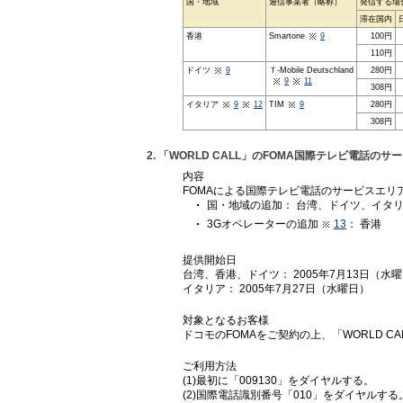
国・地域
通信事業者（略称）
発信する場
滞在国内
香港
Smartone
9
100円
110円
ドイツ
9
Ｔ-Mobile Deutschland
280円
9
11
308円
イタリア
9
12
TIM
9
280円
308円
2. 「WORLD CALL」のFOMA国際テレビ電話
内容
FOMAによる国際テレビ電話のサービスエ
国・地域の追加： 台湾、ドイツ、イタ
3Gオペレーターの追加
13
： 香港
提供開始日
台湾、香港、ドイツ： 2005年7月13日（水
イタリア： 2005年7月27日（水曜日）
対象となるお客様
ドコモのFOMAをご契約の上、「WORLD 
ご利用方法
(1)最初に「009130」をダイヤルする。
(2)国際電話識別番号「010」をダイヤルする