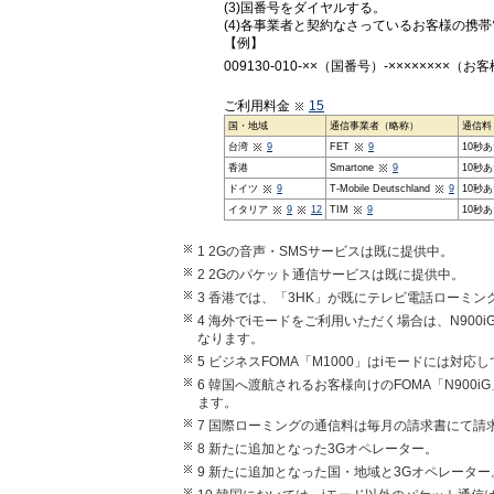
(3)国番号をダイヤルする。
(4)各事業者と契約なさっているお客様の携
【例】
009130-010-××（国番号）-××××××××
ご利用料金
15
国・地域
通信事業者（略称）
通信料
台湾
9
FET
9
10秒
香港
Smartone
9
10秒
ドイツ
9
T-Mobile Deutschland
9
10秒
イタリア
9
12
TIM
9
10秒
1 2Gの音声・SMSサービスは既に提供中。
2 2Gのパケット通信サービスは既に提供中。
3 香港では、「3HK」が既にテレビ電話ローミ
4 海外でiモードをご利用いただく場合は、N90
なります。
5 ビジネスFOMA「M1000」はiモードには対応
6 韓国へ渡航されるお客様向けのFOMA「N90
ます。
7 国際ローミングの通信料は毎月の請求書にて
8 新たに追加となった3Gオペレーター。
9 新たに追加となった国・地域と3Gオペレーター