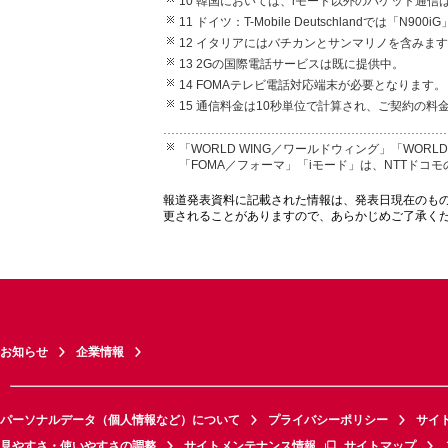
10 韓国においては、iモード以外のパケット通
11 ドイツ：T-Mobile Deutschlandでは
12 イタリアにはバチカンとサンマリノを含みま
13 2Gの国際電話サービスは既に提供中。
14 FOMAテレビ電話対応端末が必要となります。
15 通信料金は10秒単位で計算され、ご契約の
「WORLD WING／ワールドウィング」「WORL
「FOMA／フォーマ」「iモード」は、NTTドコ
報道発表資料に記載された情報は、発表日現在のも
更されることがありますので、あらかじめご了承く
お知らせ
企業情報
パーソナルデータ（個人情報など）について
プライバシーポリシー
サイ
見やすさ・使いやすさの調整
サイトメンテナンス情報
サイトマップ