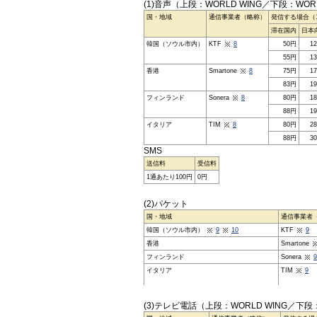
(1)音声（上段：WORLD WING／下段：WORL
国・地域
通信事業者（略称）
発信する場合（
滞在国内
日本
韓国（ソウル市内）
KTF
8
50円
1
55円
1
香港
Smartone
8
75円
1
83円
1
フィンランド
Sonera
8
80円
1
88円
1
イタリア
TIM
8
80円
2
88円
3
SMS
送信料
受信料
1通あたり100円
0円
(2)パケット
国・地域
通信事業者
韓国（ソウル市内）
9
10
KTF
9
香港
Smartone
フィンランド
Sonera
9
イタリア
TIM
9
(3)テレビ電話（上段：WORLD WING／下段：