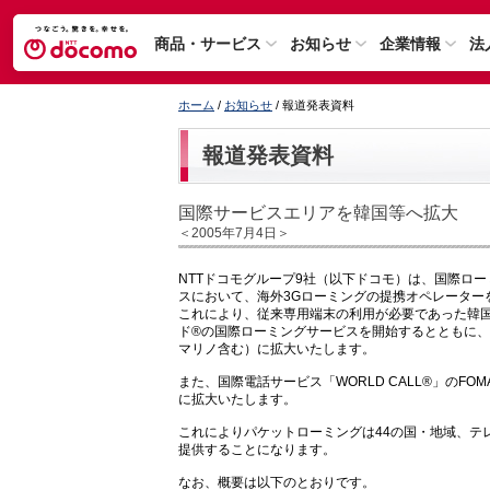
商品・サービス
お知らせ
企業情報
法
ホーム
/
お知らせ
/ 報道発表資料
報道発表資料
国際サービスエリアを韓国等へ拡大
＜2005年7月4日＞
NTTドコモグループ9社（以下ドコモ）は、国際ローミン
スにおいて、海外3Gローミングの提携オペレーター
これにより、従来専用端末の利用が必要であった韓国（
ド®の国際ローミングサービスを開始するとともに
マリノ含む）に拡大いたします。
また、国際電話サービス「WORLD CALL®」の
に拡大いたします。
これによりパケットローミングは44の国・地域、テ
提供することになります。
なお、概要は以下のとおりです。