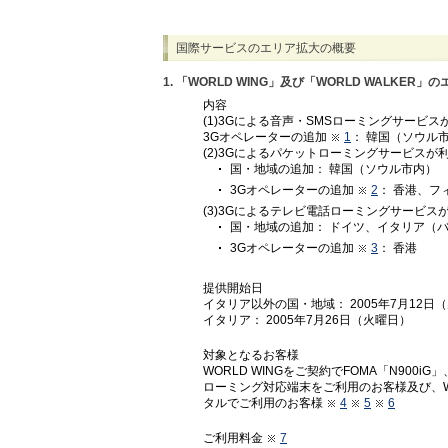
国際サービスのエリア拡大の概要
1. 「WORLD WING」及び「WORLD WALKER」
内容
(1)3Gによる音声・SMSローミングサービ
3Gオペレーターの追加
1
： 韓国（ソウル
(2)3Gによるパケットローミングサービス
国・地域の追加： 韓国（ソウル市内）
3Gオペレーターの追加
2
： 香港、フ
(3)3Gによるテレビ電話ローミングサービ
国・地域の追加： ドイツ、イタリア（
3Gオペレーターの追加
3
： 香港
提供開始日
イタリア以外の国・地域： 2005年7月12日
イタリア： 2005年7月26日（火曜日）
対象となるお客様
WORLD WINGをご契約でFOMA「N900i
ローミング対応端末をご利用のお客様及び、WORL
タルでご利用のお客様
4
5
6
ご利用料金
7