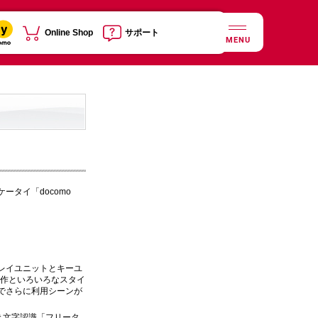
Online Shop
サポート
MENU
ータイ「docomo
レイユニットとキーユ
操作といろいろなスタイ
でさらに利用シーンが
き文字認識「フリータ