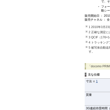
で、そ
フォー
動シー
販売開始日 ： 20
販売チャネル ： 
1 2010年3
2 正確な測定
3 QCIF（17
4 トラッキン
5 被写体自動追尾
す。
「docomo PRIM
主な仕様
寸法
1
質量
3G連続待受時間