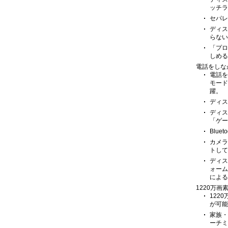
ッチラ
セパレ
ディス
らない
「プロ
しめる
電話をしな
電話を
モード
躍。
ディス
ディス
「ゲー
Blu
カメラ
トして
ディス
ォーム
による
1220万
122
が可能
家族・
ーチミ