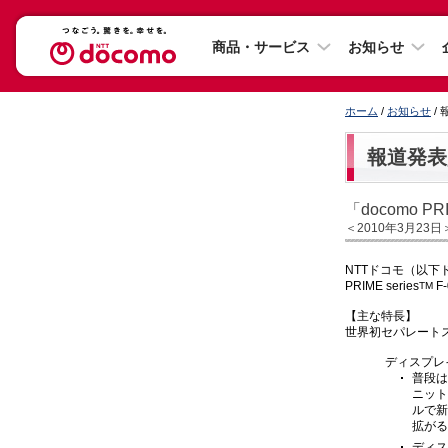
商品・サービス
お知らせ
ホーム
/
お知らせ
/
報道発表
「docomo PR
＜2010年3月23日
NTTドコモ（以下
PRIME series
F
TM
【主な特長】
世界初セパレートス
ディスプレ
普段は
ニット
ルで新
拡がる
ディス