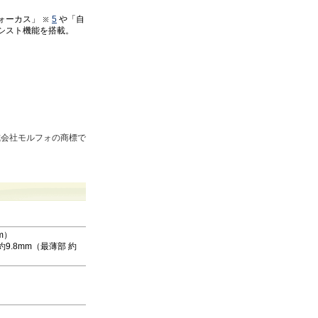
ォーカス」
5
や「自
シスト機能を搭載。
株式会社モルフォの商標で
m）
約9.8mm（最薄部 約