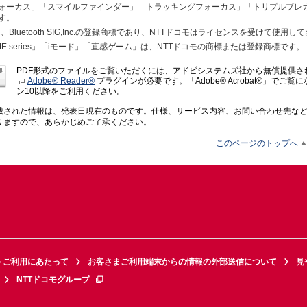
ォーカス」「スマイルファインダー」「トラッキングフォーカス」「トリプルブレ
す。
h」は、Bluetooth SIG,Inc.の登録商標であり、NTTドコモはライセンスを受けて使用
RIME series」「iモード」「直感ゲーム」は、NTTドコモの商標または登録商標です。
PDF形式のファイルをご覧いただくには、アドビシステムズ社から無償提供さ
Adobe® Reader®
プラグインが必要です。「Adobe® Acrobat®」でご
ン10以降をご利用ください。
載された情報は、発表日現在のものです。仕様、サービス内容、お問い合わせ先な
りますので、あらかじめご了承ください。
このページのトップへ
トご利用にあたって
お客さまご利用端末からの情報の外部送信について
見
NTTドコモグループ