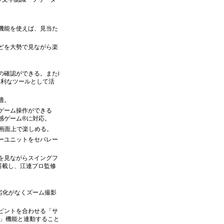
機能を使えば、見当た
どを大勢で見ながら楽
の確認ができる。またi
便利なツールとして活
適。
ゲーム操作ができる
感ゲーム®に対応。
大画面上で楽しめる。
ーユニットをセパレー
を見ながらスイングフ
ン」を搭載し、江連プロ監修
質劣化がなくズーム撮影
ピントを合わせる「サ
」機能と連動すること