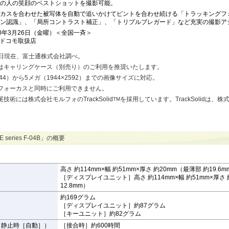
の人の笑顔のベストショットを撮影可能。
カスを合わせた被写体を自動で追いかけてピントを合わせ続ける「トラッキングフ
ン認識」、「局所コントラスト補正」、「トリプルブレガード」など充実の撮影ア
10年3月26日（金曜）＜全国一斉＞
全ドコモ取扱店
月23日現在、富士通株式会社調べ。
にはキャリングケース（別売り）のご利用を推奨いたします。
6×144）から5メガ（1944×2592）までの画像サイズに対応。
グフォーカスと同時にご利用できません。
技術には株式会社モルフォのTrackSolid
を採用しています。TrackSolidは、
TM
E series F-04B」の概要
高さ 約114mm×幅 約51mm×厚さ 約20mm（最薄部 約19.6m
［ディスプレイユニット］高さ 約114mm×幅 約51mm×厚さ 
12.8mm）
約169グラム
［ディスプレイユニット］約87グラム
［キーユニット］約82グラム
（静止時［自動］）
［接合時］約600時間