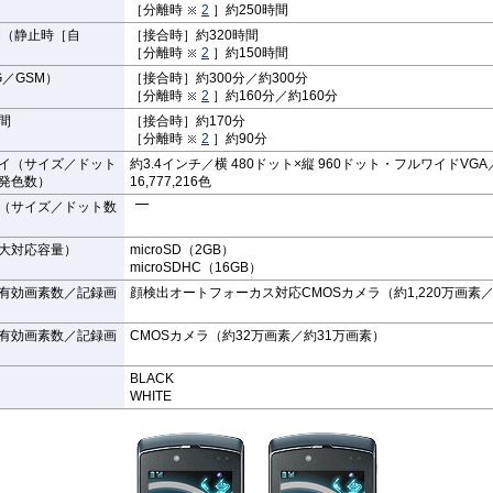
［分離時
2
］約250時間
間（静止時［自
［接合時］約320時間
［分離時
2
］約150時間
／GSM）
［接合時］約300分／約300分
［分離時
2
］約160分／約160分
間
［接合時］約170分
［分離時
2
］約90分
イ（サイズ／ドット
約3.4インチ／横 480ドット×縦 960ドット・フルワイドVGA
発色数）
16,777,216色
（サイズ／ドット数
大対応容量）
microSD（2GB）
microSDHC（16GB）
有効画素数／記録画
顔検出オートフォーカス対応CMOSカメラ（約1,220万画素／約
有効画素数／記録画
CMOSカメラ（約32万画素／約31万画素）
BLACK
WHITE