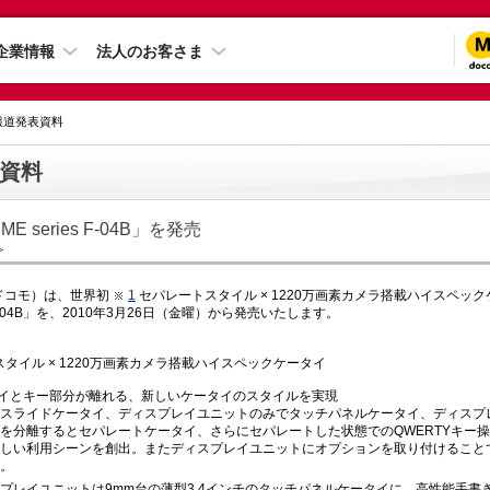
企業情報
法人のお客さま
 報道発表資料
資料
IME series F-04B」を発売
＞
ドコモ）は、世界初
1
セパレートスタイル × 1220万画素カメラ搭載ハイスペックケ
-04B」を、2010年3月26日（金曜）から発売いたします。
タイル × 1220万画素カメラ搭載ハイスペックケータイ
イとキー部分が離れる、新しいケータイのスタイルを実現
スライドケータイ、ディスプレイユニットのみでタッチパネルケータイ、ディスプ
を分離するとセパレートケータイ、さらにセパレートした状態でのQWERTYキー
しい利用シーンを創出。またディスプレイユニットにオプションを取り付けること
。
プレイユニットは9mm台の薄型3.4インチのタッチパネルケータイに。高性能手書