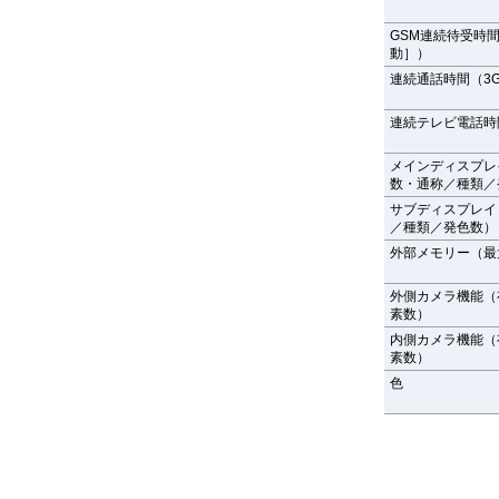
GSM連続待受時
動］）
連続通話時間（3G
連続テレビ電話時
メインディスプレ
数・通称／種類／
サブディスプレイ
／種類／発色数）
外部メモリー（最
外側カメラ機能（
素数）
内側カメラ機能（
素数）
色