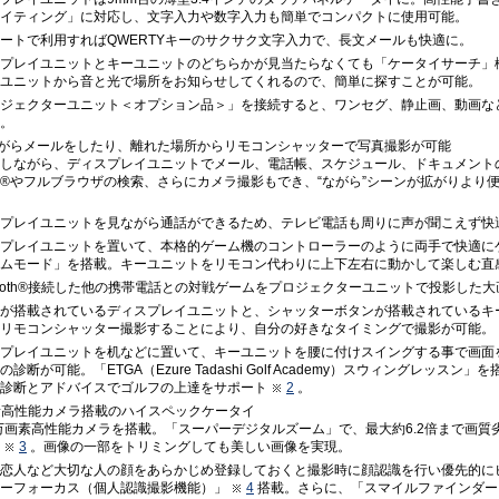
イティング」に対応し、文字入力や数字入力も簡単でコンパクトに使用可能。
ートで利用すればQWERTYキーのサクサク文字入力で、長文メールも快適に。
プレイユニットとキーユニットのどちらかが見当たらなくても「ケータイサーチ」
ユニットから音と光で場所をお知らせしてくれるので、簡単に探すことが可能。
ジェクターユニット＜オプション品＞」を接続すると、ワンセグ、静止画、動画な
。
がらメールをしたり、離れた場所からリモコンシャッターで写真撮影が可能
しながら、ディスプレイユニットでメール、電話帳、スケジュール、ドキュメント
®やフルブラウザの検索、さらにカメラ撮影もでき、“ながら”シーンが拡がりより
プレイユニットを見ながら通話ができるため、テレビ電話も周りに声が聞こえず快
プレイユニットを置いて、本格的ゲーム機のコントローラーのように両手で快適に
ムモード」を搭載。キーユニットをリモコン代わりに上下左右に動かして楽しむ直
etooth®接続した他の携帯電話との対戦ゲームをプロジェクターユニットで投影した
が搭載されているディスプレイユニットと、シャッターボタンが搭載されているキ
リモコンシャッター撮影することにより、自分の好きなタイミングで撮影が可能。
プレイユニットを机などに置いて、キーユニットを腰に付けスイングする事で画面
の診断が可能。「ETGA（Ezure Tadashi Golf Academy）スウィングレッス
診断とアドバイスでゴルフの上達をサポート
2
。
画素高性能カメラ搭載のハイスペックケータイ
0万画素高性能カメラを搭載。「スーパーデジタルズーム」で、最大約6.2倍まで画
3
。画像の一部をトリミングしても美しい画像を実現。
恋人など大切な人の顔をあらかじめ登録しておくと撮影時に顔認識を行い優先的に
ーフォーカス（個人認識撮影機能）」
4
搭載。さらに、「スマイルファインダー