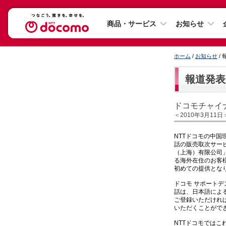
商品・サービス
お知らせ
ホーム
/
お知らせ
/
報道発表
ドコモチャイ
＜2010年3月11日
NTTドコモの中
話の販売取次サービ
（上海）有限公司
る海外在住のお客
初めての提供とな
ドコモ サポート
話は、日本語によ
ご登録いただけれ
いただくことがで
NTTドコモではこ