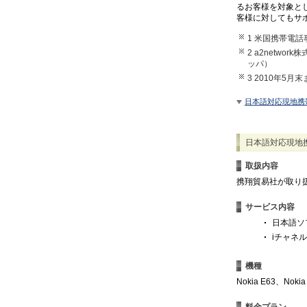
るお客様を対象と
客様に対してもサ
1 米国携帯電話事
2 a2netw
ッパ）
3 2010年5月
日本語対応現地携
日本語対応現地
取扱内容
携翔貿易社が取り扱
サービス内容
日本語ソ
iチャネ
機種
Nokia E63、Nok
料金プラン