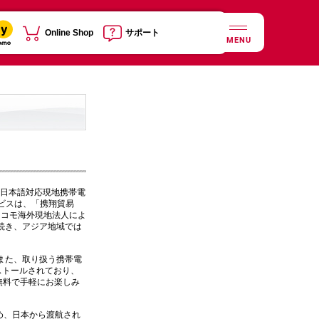
Online Shop
サポート
MENU
、日本語対応現地携帯電
ービスは、「携翔貿易
ドコモ海外現地法人によ
続き、アジア地域では
また、取り扱う携帯電
ストールされており、
無料で手軽にお楽しみ
じめ、日本から渡航され