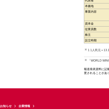
代表者
本拠地
事業内容
資本金
従業員数
株主
設立時期
1 1人民元＝13
「WORLD W
報道発表資料に記
更されることがあ
お知らせ
企業情報