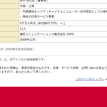
田中 照久氏（董事長）
中国・上海
中国通信キャリア（チャイナユニコム）の一次代理店としての各
独自の日系サービス事業
2千万人民元（約2億6千万円）
1
11人
兼松コミュニケーションズ株式会社 100%
2006年12月
.1円（2010年2月26日現在）
ING」は、NTTドコモの登録商標です。
載された情報は、発表日現在のものです。仕様、サービス内容、お問い合わせ先な
りますので、あらかじめご了承ください。
このページのトップへ