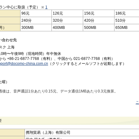
プラン中心に取扱（予定）
1
96元
126元
156元
186元
240分
320分
420分
510分
月）
300MB
400MB
500MB
650MB
い合わせ先
スク 上海
10時〜午後9時（現地時間）年中無休
 +86-21-6877-7768（有料）、中国から 021-6877-7768（有料）
pport@docomo-china.com.cn
（クリックするとメールソフトが起動します）
（土曜）
過後は、音声通話1分あたり0.15元、データ通信1MBあたり0.3元換算。
要
携翔貿易（上海）有限公司