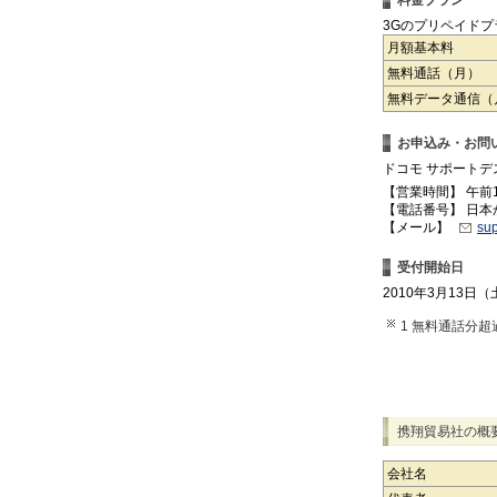
3Gのプリペイド
月額基本料
無料通話（月）
無料データ通信（
お申込み・お問
ドコモ サポートデ
【営業時間】 午前
【電話番号】 日本から
【メール】
su
受付開始日
2010年3月13日
1 無料通話分超
携翔貿易社の概
会社名