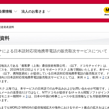
企業情報
法人のお客さま
 報道発表資料
資料
ナによる日本語対応現地携帯電話の販売取次サービスについて
＞
国現地法人である「都客夢（上海）通信技術有限公司」（以下、ドコモチャイナ）は
スを、2010年3月13日よりドコモ サポートデスク 上海で開始いたします。本サ
」（以下、携翔貿易社）が提供している日本語対応現地携帯電話の販売取次です。
様向け日本語対応現地携帯電話販売取次サービスとしては、米州
1
、欧州
2
に
ります。
デスク 上海では、本サービスの日本語でのお申込みおよびお問い合わせが可能です。
るメールの送受信だけではなく、NTTドコモが提供するiチャネル閲覧ソフトがイン
ばモニター期間中
3
は、日本や中国の時事ニュースや生活情報などを月額使用料
きます。
れまでもWORLD WING®の提供地域拡大や海外におけるサポート拠点の拡大をは