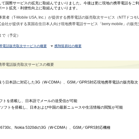
して国際サービスの拡充に取組んでまいりました。今後は更に現地の携帯電話をご
ポート拡充・利便性向上に取組んでまいります。
業者（T-Mobile USA, Inc.）が提供する携帯電話の販売取次サービス（NTTドコモ
ork株式会社が提供する英国在住日本人向け現地携帯電話サービス「berry mobile」の
末まで（予定）
帯電話販売取次サービスの概要
携翔貿易社の概要
携帯電話販売取次サービスの概要
う日本語に対応した3G（W-CDMA）、GSM／GPRS対応現地携帯電話の販売取次
フトを搭載し、日本語でメールの送受信が可能
ルソフトを搭載し、日本および中国の最新ニュースや生活情報の閲覧が可能
ia 6730c、Nokia 5320diの3G（W-CDMA）、GSM／GPRS対応機種