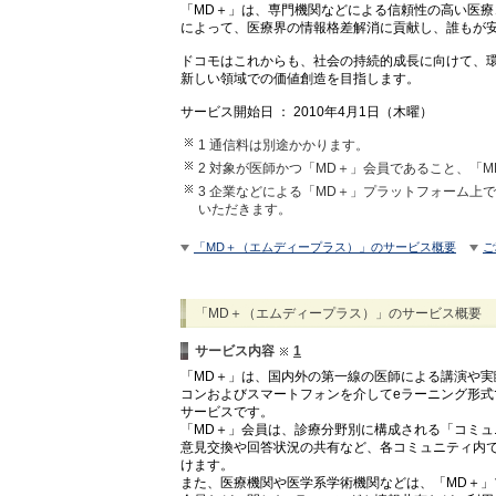
「MD＋」は、専門機関などによる信頼性の高い医
によって、医療界の情報格差解消に貢献し、誰もが
ドコモはこれからも、社会の持続的成長に向けて、
新しい領域での価値創造を目指します。
サービス開始日 ： 2010年4月1日（木曜）
1 通信料は別途かかります。
2 対象が医師かつ「MD＋」会員であること、「
3 企業などによる「MD＋」プラットフォーム上
いただきます。
「MD＋（エムディープラス）」のサービス概要
ご
「MD＋（エムディープラス）」のサービス概要
サービス内容
1
「MD＋」は、国内外の第一線の医師による講演や
コンおよびスマートフォンを介してeラーニング形
サービスです。
「MD＋」会員は、診療分野別に構成される「コミ
意見交換や回答状況の共有など、各コミュニティ内
けます。
また、医療機関や医学系学術機関などは、「MD＋