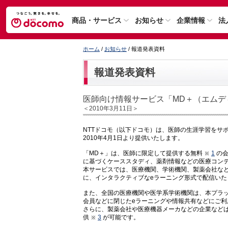
商品・サービス
お知らせ
企業情報
法
ホーム
/
お知らせ
/ 報道発表資料
報道発表資料
医師向け情報サービス「MD＋（エムデ
＜2010年3月11日＞
NTTドコモ（以下ドコモ）は、医師の生涯学習をサ
2010年4月1日より提供いたします。
「MD＋」は、医師に限定して提供する無料
1
の会
に基づくケーススタディ、薬剤情報などの医療コン
本サービスでは、医療機関、学術機関、製薬会社な
に、インタラクティブなeラーニング形式で配信いた
また、全国の医療機関や医学系学術機関は、本プラ
会員などに閉じたeラーニングや情報共有などにご利
さらに、製薬会社や医療機器メーカなどの企業など
供
3
が可能です。