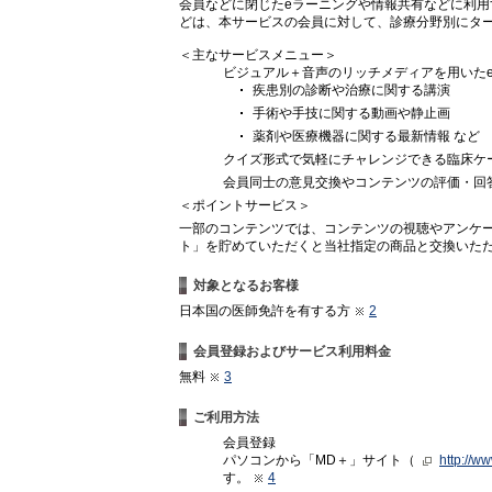
会員などに閉じたeラーニングや情報共有などに利
どは、本サービスの会員に対して、診療分野別にタ
＜主なサービスメニュー＞
ビジュアル＋音声のリッチメディアを用いた
疾患別の診断や治療に関する講演
手術や手技に関する動画や静止画
薬剤や医療機器に関する最新情報 など
クイズ形式で気軽にチャレンジできる臨床ケ
会員同士の意見交換やコンテンツの評価・回
＜ポイントサービス＞
一部のコンテンツでは、コンテンツの視聴やアンケー
ト」を貯めていただくと当社指定の商品と交換いた
対象となるお客様
日本国の医師免許を有する方
2
会員登録およびサービス利用料金
無料
3
ご利用方法
会員登録
パソコンから「MD＋」サイト（
http://w
す。
4