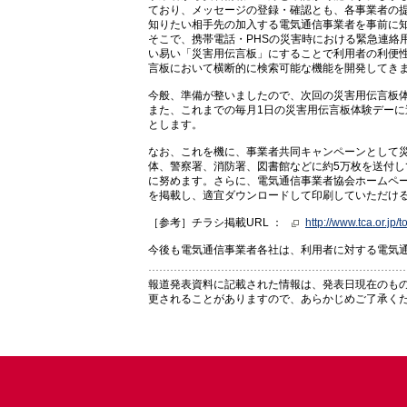
ており、メッセージの登録・確認とも、各事業者の
知りたい相手先の加入する電気通信事業者を事前に
そこで、携帯電話・PHSの災害時における緊急連絡
い易い「災害用伝言板」にすることで利用者の利便性
言板において横断的に検索可能な機能を開発してき
今般、準備が整いましたので、次回の災害用伝言板体
また、これまでの毎月1日の災害用伝言板体験デーに
とします。
なお、これを機に、事業者共同キャンペーンとして
体、警察署、消防署、図書館などに約5万枚を送付
に努めます。さらに、電気通信事業者協会ホームペー
を掲載し、適宜ダウンロードして印刷していただけ
［参考］チラシ掲載URL ：
http://www.tca.or.jp
今後も電気通信事業者各社は、利用者に対する電気
報道発表資料に記載された情報は、発表日現在のも
更されることがありますので、あらかじめご了承く