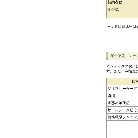
契約者数
その他
1
1 各出資比率は
配信予定コンテ
インデックスおよ
す。また、今後更
和
ジオブリーダーズ
魂鋼
水惑星年代記
サイレントメビウ
特務戦隊シャイン