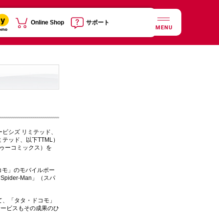
Online Shop
サポート
MENU
レサービシズ リミテッド、
ラ リミテッド、以下TTML）
ドゥーコミックス）を
コモ」のモバイルポー
der-Man」（スパ
て、「タタ・ドコモ」
サービスもその成果のひ