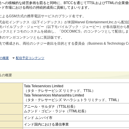
への積極的な経営参画を図ると同時に、BTCCを通じてTTSLおよびTTMLの企業
ンド市場における両社の持続的成長に貢献してまいります。
TMLによるGSM方式の携帯電話サービスのブランド名です。
会社インデックス（以下インデックス）が米国Marvel Entertainment,Inc.か
モバイルブック・ジェーピー（以下モバイルブック・ジェーピー）が各出版社から
ックスとドコモのシステムを経由し、「DOCOMICS」のコンテンツとして配信し
日本のマンガコンテンツともに英語版です。
で構成され、両社のシナジー創出を目的とする委員会（Business & Technology Coop
Lの概要
配信予定コンテンツ
MLの概要
Tata Teleservices Limited
（タタ・テレサービシズ リミテッド、TTSL）
Tata Teleservices Maharashtra Limited
（タタ・テレサービシズ マハラシュトラ リミテッド、TTML）
アニール・サルダナ（TTSL社長）
ムクンド・ゴビン・ラジャ（TTML社長）
インド ムンバイ市
インド国内における通信事業