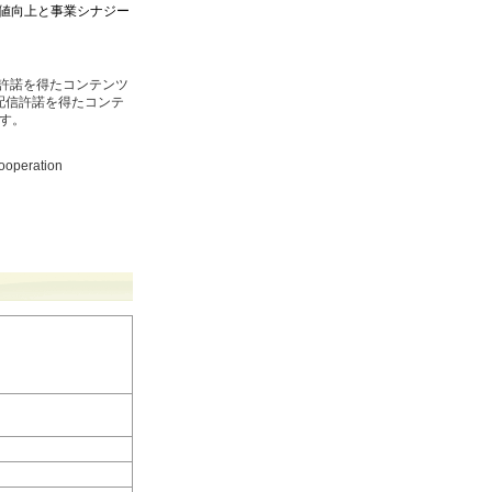
価値向上と事業シナジー
ら配信許諾を得たコンテンツ
配信許諾を得たコンテ
ます。
eration