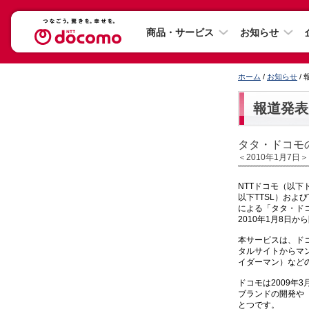
商品・サービス
お知らせ
ホーム
/
お知らせ
/
報道発表
タタ・ドコモ
＜2010年1月7日＞
NTTドコモ（以下ド
以下TTSL）およびTa
による「タタ・ド
2010年1月8日
本サービスは、ド
タルサイトからマン
イダーマン）など
ドコモは2009年
ブランドの開発や
とつです。