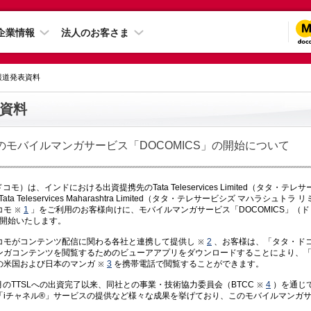
企業情報
法人のお客さま
 報道発表資料
資料
のモバイルマンガサービス「DOCOMICS」の開始について
コモ）は、インドにおける出資提携先のTata Teleservices Limited（タタ・テ
ta Teleservices Maharashtra Limited（タタ・テレサービシズ マハラシュト
コモ
1
」をご利用のお客様向けに、モバイルマンガサービス「DOCOMICS」（
から開始いたします。
コモがコンテンツ配信に関わる各社と連携して提供し
2
、お客様は、「タタ・ド
ガコンテンツを閲覧するためのビューアアプリをダウンロードすることにより、「Spi
の米国および日本のマンガ
3
を携帯電話で閲覧することができます。
3月のTTSLへの出資完了以来、同社との事業・技術協力委員会（BTCC
4
）を通じ
「iチャネル®」サービスの提供など様々な成果を挙げており、このモバイルマンガ