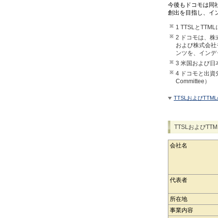
今後もドコモは同社
創出を目指し、イ
1 TTSLとT
2 ドコモは、株式
および株式会社
ンツを、インデ
3 米国および
4 ドコモと出資先
Committee）
TTSLおよびTTM
TTSLおよびTT
会社名
代表者
所在地
事業内容