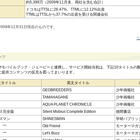
約5,399万（2009年11月末、両社を含む合計）
ドコモはTTSLに26.47%、TTMLに12.12%出資
TTMLはTTSLから37.7%の出資を受ける関連会社
2009年12月31日現在のものです。
ンツ
びモバイルブック・ジェーピーと連携し、サービス開始当初は、下記10タイトルの
に提供コンテンツの拡充を図ってまいります。
文タイトル
英文タイトル
GEOBREEDERS
少年画報社
TAMAHAGANE
少年画報社
AQUA PLANET CHRONICLE
少年画報社
ス完全版
Silent Mobius Complete Edition
徳間書店
ズマン
SHINESMAN
学研パブリッ
Old Friend
モーターマガ
Let's Buzz
モーターマガ