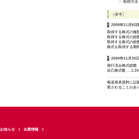
取得方法
［参考］
2009年11月
取得する株式の種類
取得する株式の総数
取得する株式の総数
株式を取得する期間 
2009年11月
発行済み株式総数（自
自己株式数 … 2,34
報道発表資料に記
更されることがあ
お知らせ
企業情報