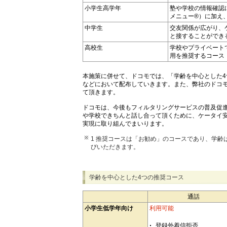
小学生高学年
塾や学校の情報確認
メニュー®）に加え
中学生
交友関係が広がり、
と接することができ
高校生
学校やプライベート
用を推奨するコース
本施策に併せて、ドコモでは、「学齢を中心とした4
などにおいて配布していきます。また、弊社のドコ
て頂きます。
ドコモは、今後もフィルタリングサービスの普及促
や学校できちんと話し合って頂くために、ケータイ
実現に取り組んでまいります。
1 推奨コースは「お勧め」のコースであり、学
びいただきます。
学齢を中心とした4つの推奨コース
通話
小学生低学年向け
利用可能
登録外着信拒否