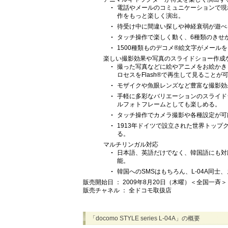
電話やメールのコミュニケーションで現
作をもっと楽しく演出。
待受け中に間違い探しや神経衰弱が遊べ
タッチ操作で楽しく動く、6種類のきせ
1500種類ものデコメ®絵文字がメー
楽しい撮影効果や写真のスライドショー作成
撮った写真などに絵やアニメをお絵かき
ロセスをFlash®で再生して見ることが
モザイクや魚眼レンズなど豊富な撮影効
手軽に多彩なバリエーションのスライドショ
ルフォトフレームとしても楽しめる。
タッチ操作でカメラ撮影や各種設定が可
1913年ドイツで設立された世界トッ
る。
マルチリンガル対応
日本語、英語だけでなく、韓国語にも対
能。
韓国へのSMSはもちろん、L-04A同士、
販売開始日 ： 2009年8月20日（木曜）＜全国一斉＞
販売チャネル ： 全ドコモ取扱店
「docomo STYLE series L-04A」の概要