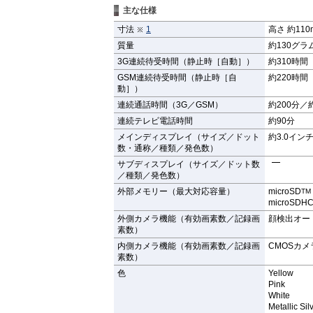
主な仕様
寸法
1
高さ 約110
質量
約130グラ
3G連続待受時間（静止時［自動］）
約310時間
GSM連続待受時間（静止時［自
約220時間
動］）
連続通話時間（3G／GSM）
約200分／
連続テレビ電話時間
約90分
メインディスプレイ（サイズ／ドット
約3.0インチ
数・通称／種類／発色数）
サブディスプレイ（サイズ／ドット数
／種類／発色数）
外部メモリー（最大対応容量）
microSD
TM
microSDH
外側カメラ機能（有効画素数／記録画
顔検出オー
素数）
内側カメラ機能（有効画素数／記録画
CMOSカメ
素数）
色
Yellow
Pink
White
Metallic Sil