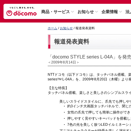
商品・サービス
お知らせ
企業情報
法
ホーム
/
お知らせ
/ 報道発表資料
報道発表資料
「docomo STYLE series L-04A」を発
＜2009年8月14日＞
NTTドコモ（以下ドコモ）は、タッチパネル搭載、楽し
series
L-04A」を、2009年8月20日（木曜）よ
TM
【主な特長】
タッチパネル搭載、楽しさと美しさのシンプルスラ
美しいスライドスタイルに、爪先でも押しや
約3インチ大画面タッチパネルで、閉じ
女性の爪先で押しても簡単に操作ができ
押しやすく見やすいキーパッドを搭載し
7色の光を美しく放つLEDイルミネーシ
アニマルキャラクターが待受を楽しく演出す