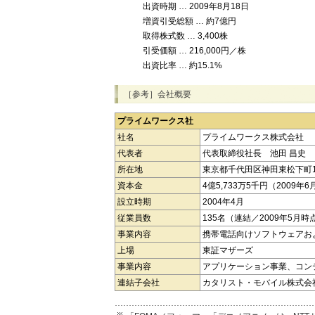
出資時期 … 2009年8月18日
増資引受総額 … 約7億円
取得株式数 … 3,400株
引受価額 … 216,000円／株
出資比率 … 約15.1%
［参考］会社概要
プライムワークス社
社名
プライムワークス株式会社
代表者
代表取締役社長 池田 昌史
所在地
東京都千代田区神田東松下町1
資本金
4億5,733万5千円（2009年
設立時期
2004年4月
従業員数
135名（連結／2009年5月時
事業内容
携帯電話向けソフトウェアお
上場
東証マザーズ
事業内容
アプリケーション事業、コン
連結子会社
カタリスト・モバイル株式会