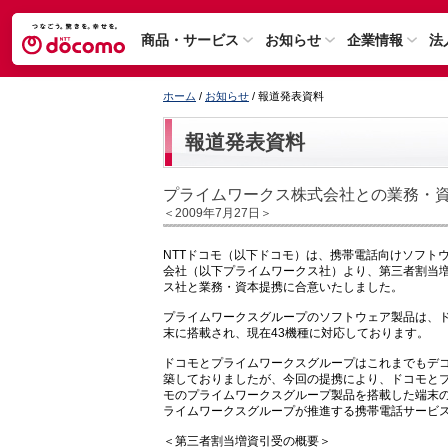
商品・サービス
お知らせ
企業情報
法
ホーム
/
お知らせ
/ 報道発表資料
報道発表資料
プライムワークス株式会社との業務・
＜2009年7月27日＞
NTTドコモ（以下ドコモ）は、携帯電話向けソフト
会社（以下プライムワークス社）より、第三者割当
ス社と業務・資本提携に合意いたしました。
プライムワークスグループのソフトウェア製品は、ドコ
末に搭載され、現在43機種に対応しております。
ドコモとプライムワークスグループはこれまでもデ
築しておりましたが、今回の提携により、ドコモと
モのプライムワークスグループ製品を搭載した端末
ライムワークスグループが推進する携帯電話サービ
＜第三者割当増資引受の概要＞