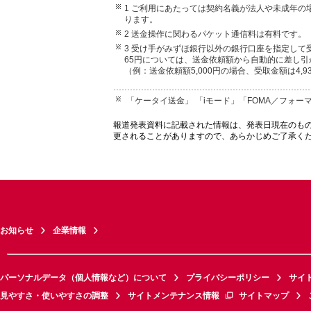
1 ご利用にあたっては契約名義が法人や未成年
ります。
2 送金操作に関わるパケット通信料は有料です。
3 受け手がみずほ銀行以外の銀行口座を指定して
65円については、送金依頼額から自動的に差し引
（例：送金依頼額5,000円の場合、受取金額は4,9
「ケータイ送金」 「iモード」「FOMA／フォーマ
報道発表資料に記載された情報は、発表日現在のも
更されることがありますので、あらかじめご了承く
お知らせ
企業情報
パーソナルデータ（個人情報など）について
プライバシーポリシー
サイ
見やすさ・使いやすさの調整
サイトメンテナンス情報
サイトマップ