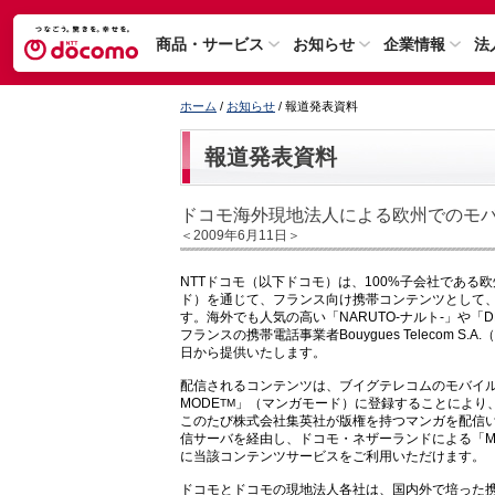
商品・サービス
お知らせ
企業情報
法
ホーム
/
お知らせ
/ 報道発表資料
報道発表資料
ドコモ海外現地法人による欧州でのモ
＜2009年6月11日＞
NTTドコモ（以下ドコモ）は、100%子会社である欧州現地法人
ド）を通じて、フランス向け携帯コンテンツとして
す。海外でも人気の高い「NARUTO-ナルト-」や「
フランスの携帯電話事業者Bouygues Telecom 
日から提供いたします。
配信されるコンテンツは、ブイグテレコムのモバイル
MODE
」（マンガモード）に登録することにより
TM
このたび株式会社集英社が版権を持つマンガを配信
信サーバを経由し、ドコモ・ネザーランドによる「MA
に当該コンテンツサービスをご利用いただけます。
ドコモとドコモの現地法人各社は、国内外で培った