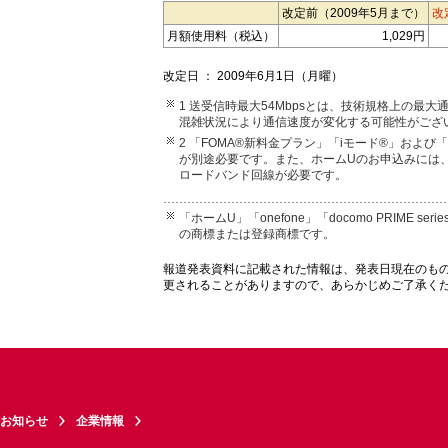
改定前（2009年5月まで）
改
月額使用料（税込）
1,029円
改定日 ： 2009年6月1日（月曜）
1 送受信時最大54Mbpsとは、技術規格上の
混雑状況により通信速度が変化する可能性がござ
2 「FOMA®新料金プラン」「iモード®」およ
が別途必要です。また、ホームUのお申込みには、
ロードバンド回線が必要です。
「ホームU」「onefone」「docomo PRIME
の商標または登録商標です。
報道発表資料に記載された情報は、発表日現在のも
更されることがありますので、あらかじめご了承く
お知らせ
企業情報