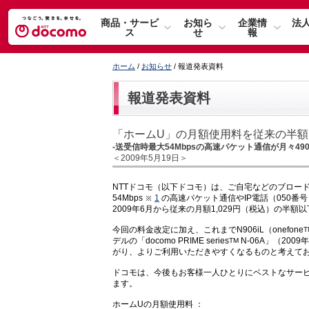
商品・サービ
お知ら
企業情
法
ス
せ
報
ホーム
/
お知らせ
/ 報道発表資料
報道発表資料
「ホームU」の月額使用料を従来の半額
-送受信時最大54Mbpsの高速パケット通信が月々49
＜2009年5月19日＞
NTTドコモ（以下ドコモ）は、ご自宅などのブロー
54Mbps
1
の高速パケット通信やIP電話（050番
2009年6月から従来の月額1,029円（税込）の半
今回の料金改定に加え、これまでN906iL（onefone
T
デルの「docomo PRIME series
N-06A」（20
TM
がり、よりご利用いただきやすくなるものと考えて
ドコモは、今後もお客様一人ひとりにベストなサー
ます。
ホームUの月額使用料 ：