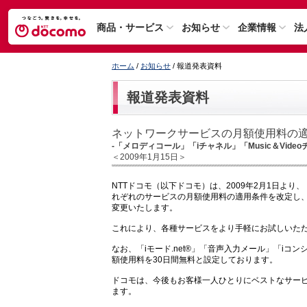
商品・サービス
お知らせ
企業情報
法
ホーム
/
お知らせ
/ 報道発表資料
報道発表資料
ネットワークサービスの月額使用料の
-「メロディコール」「iチャネル」「Music＆Vid
＜2009年1月15日＞
NTTドコモ（以下ドコモ）は、2009年2月1日より、
れぞれのサービスの月額使用料の適用条件を改定し、
変更いたします。
これにより、各種サービスをより手軽にお試しいた
なお、「iモード.net®」「音声入力メール」「i
額使用料を30日間無料と設定しております。
ドコモは、今後もお客様一人ひとりにベストなサー
ます。