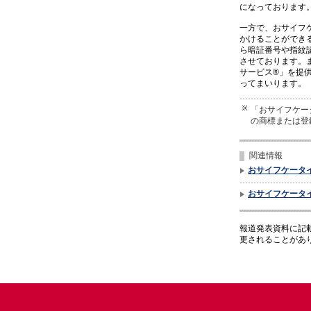
になっております
一方で、おサイフ
かけることができ
ら暗証番号や指紋
させております。
サービス®」を提
ってまいります。
「おサイフケー
の商標または登
関連情報
おサイフケータイ
おサイフケータイ
報道発表資料に記
更されることがあ