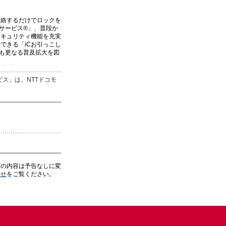
連絡するだけでロックを
サービス®」、普段か
セキュリティ機能を充実
できる「iCお引っこし
も更なる普及拡大を図
ス」は、NTTドコモ
どの内容は予告なしに変
わせ
をご覧ください。