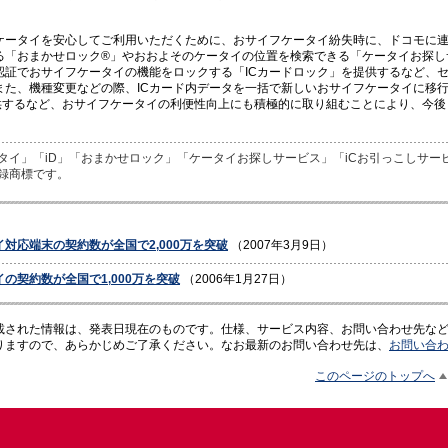
。
ケータイを安心してご利用いただくために、おサイフケータイ紛失時に、ドコモに
る「おまかせロック®」やおおよそのケータイの位置を検索できる「ケータイお探し
認証でおサイフケータイの機能をロックする「ICカードロック」を提供するなど、
また、機種変更などの際、ICカード内データを一括で新しいおサイフケータイに移行
供するなど、おサイフケータイの利便性向上にも積極的に取り組むことにより、今後
タイ」「iD」「おまかせロック」「ケータイお探しサービス」「iCお引っこしサービ
録商標です。
対応端末の契約数が全国で2,000万を突破
（2007年3月9日）
の契約数が全国で1,000万を突破
（2006年1月27日）
載された情報は、発表日現在のものです。仕様、サービス内容、お問い合わせ先な
りますので、あらかじめご了承ください。なお最新のお問い合わせ先は、
お問い合
このページのトップへ