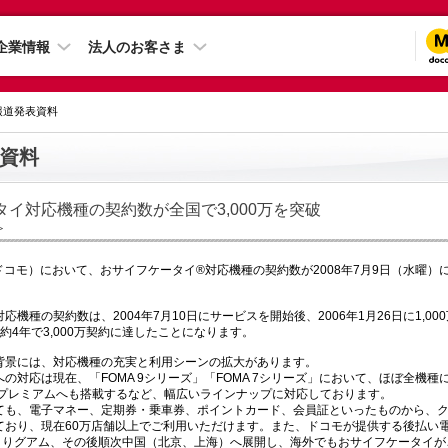
企業情報
法人のお客さま
 報道発表資料
資料
イ対応機種の契約数が全国で3,000万を突破
＞
ドコモ）において、おサイフケータイ®対応機種の契約数が2008年7月9日（水曜）に全
機種の契約数は、2004年7月10日にサービスを開始後、2006年1月26日に1,000
、約4年で3,000万契約に達したことになります。
背景には、対応機種の充実と利用シーンの拡大があります。
の対応は現在、「FOMA 9シリーズ」「FOMA 7シリーズ」において、ほぼ全機
 プレミアムへも搭載するなど、幅広いラインナップに対応しております。
ても、電子マネー、定期券・乗車券、ポイントカード、会員証といったものから、
ており、現在60万店舗以上でご利用いただけます。また、ドコモが提供する後払い電
日よりグアム、その後順次中国（北京、上海）へ展開し、海外でもおサイフケータイ