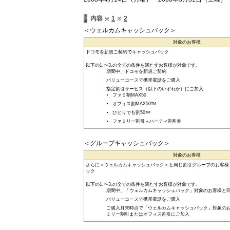
内容
1
2
＜ウェルカムキャッシュバック＞
対象のお客様
ドコモを新規ご契約でキャッシュバック
以下の1.〜3.の全ての条件を満たすお客様が対象です。
期間中、ドコモを新規ご契約
バリューコースで携帯電話をご購入
指定割引サービス（以下のいずれか）にご加入
ファミ割MAX50
オフィス割MAX50
TM
ひとりでも割50
TM
ファミリー割引＋ハーティ割引®
＜グループキャッシュバック＞
対象のお客様
さらに＜ウェルカムキャッシュバック＞と同じ割引グループのお客様
ック
以下の1.〜3.の全ての条件を満たすお客様が対象です。
期間中、「ウェルカムキャッシュバック」対象のお客様と
バリューコースで携帯電話をご購入
ご購入月末時点で「ウェルカムキャッシュバック」対象の
ミリー割引またはオフィス割引にご加入