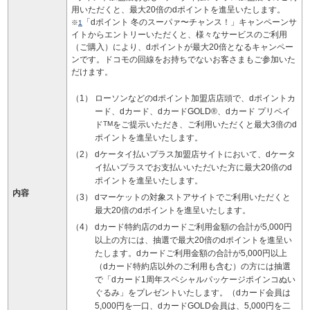
用いただくと、最大20倍のdポイントを進呈いたします。
「dポイント 冬のスーパァ〜チャンス！」キャンペーンサ
※
1
イトからエントリーいただくと、様々なサービスのご利用
（ご購入）により、dポイントが最大20倍となるキャンペー
ンです。ドコモの回線をお持ちでないお客さまもご参加いた
だけます。
ローソンなどのdポイント加盟店店頭で、dポイントカ
ード、dカード、dカードGOLD®、dカード プリペイ
ド
TM
をご提示いただき、ご利用いただくと最大3倍のd
ポイントを進呈いたします。
dケータイ払いプラス加盟店サイトにおいて、dケータ
イ払いプラスでお支払いいただいた方に最大20倍のd
ポイントを進呈いたします。
内容
dマーケットの対象ストアサイトでご利用いただくと
最大20倍のdポイントを進呈いたします。
dカード特約店のdカードご利用金額の合計が5,000円
以上の方には、抽選で最大20倍のdポイントを進呈い
たします。dカードご利用金額の合計が5,000円以上
（dカード特約店以外のご利用も含む）の方には抽選
で「dカード1周年スペシャルパッケージポインコぬい
ぐるみ」をプレゼントいたします。（dカード会員は
5,000円を一口、dカードGOLD会員は、5,000円を二