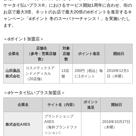
ケータイ払いプラス®」におけるサービス開始1周年に合わせ、街の
お店で最大3倍、ネットのお店で最大20倍のdポイントを進呈するキ
ャンペーン「dポイント 冬のスーパァ〜チャンス！」を実施いたし
ます。
＜dポイント加盟店＞
店舗名
対象
企業名
（参考：営業店舗
店舗
ポイント進呈
開始日
数）
数
コスメティクスア
山田薬品
13店
200円［税込］毎
2016年12月1
ンドメディカル
株式会社
舗
に1ポイント
日（木曜）
（20店舗）
＜dケータイ払いプラス加盟店＞
ポイント
企業名
サイト名（内容）
開始日
進呈
ブランドショップ
AXES
2016年10月27日
株式会社AXES
（海外ブランドファ
（木曜）
ッション）