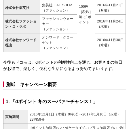
集英社FLAG SHOP
2016年11月21日
100円
株式会社集英社
（ファッション）
（月曜）
［税込］
毎に1ポ
ファッションウォー
株式会社ファッショ
2016年11月24日
イント
カー
ン・コ・ラボ
（木曜）
（ファッション）
オンワード・クロー
株式会社オンワード
2016年11月30日
ゼット
樫山
（水曜）
（ファッション）
今後もドコモは、dポイントの利便性向上を通じ、お客さまの毎日
がお得で、楽しく、便利な生活になるよう努めてまいります。
別紙 キャンペーン概要
1. 「dポイント 冬のスーパァ〜チャンス！」
2016年12月1日（木曜）0時0分〜2017年1月10日（火曜）
実施期間
23時59分
dポイント加盟店およびdケータイ払いプラス加盟店でのご利