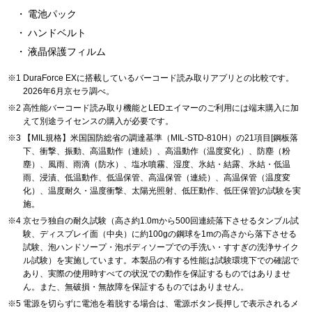
電池パック
ハンドベルト
液晶保護フィルム
DuraForce EXに搭載しているバーコード読み取りアプリとの比較です。
2026年6月京セラ調べ。
高性能バーコード読み取り機能とLEDエイマーのご利用には端末購入に加
えて別途ライセンスの購入が必要です。
【MIL規格】米国国防総省の調達基準（MIL-STD-810H）の21項目[鋼板落
下、衝撃、振動、高温動作（連続）、高温動作（温度変化）、防塵（粉
塵）、風雨、雨滴（防水）、塩水噴霧、湿度、氷結・結露、氷結・低温
雨、浸漬、低温動作、低温保管、高温保管（連続）、高温保管（温度変
化）、温度耐久・温度衝撃、太陽光照射、低圧動作、低圧保管]の試験を実
施。
京セラ独自の耐久試験（高さ約1.0mから500回連続落下させるタンブル試
験、ディスプレイ面（中央）に約100gの鋼球を1mの高さから落下させる
試験、泡ハンドソープ・泡ボディソープでの手洗い・すすぎの洗浄サイク
ル試験）を実施しています。本製品の有する性能は試験環境下での確認で
あり、実際の使用時すべての状況での動作を保証するものではありませ
ん。また、無破損・無故障を保証するものではありません。
電源を切らずに電池を着脱する場合は、電源ボタン長押しで表示されるメ