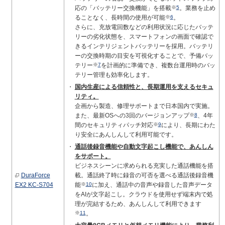
応の「バッテリー交換機能」を搭載
※
5
。業務を止め
ることなく、長時間の使用が可能
※
6
。
さらに、充放電回数などの利用状況に応じたバッテ
リーの劣化状態を、スマートフォンの画面で確認で
きるインテリジェントバッテリーを採用。バッテリ
ーの交換時期の目安を可視化することで、予備バッ
テリー
※
7
を計画的に準備でき、複数台運用時のバッ
テリー管理も効率化します。
国内生産による信頼性と、長期運用を支えるセキュ
リティ。
企画から製造、修理サポートまで日本国内で実施。
また、最新OSへの3回のバージョンアップ
※
8
、4年
間のセキュリティパッチ対応
※
9
により、長期にわた
り安全にあんしんして利用可能です。
通話後録音機能や自動文字起こし機能で、あんしん
をサポート。
ビジネスシーンに求められる充実した通話機能を搭
DuraForce
載。通話終了時に録音の可否を選べる通話後録音機
EX2 KC-S704
能
※
10
に加え、通話中の音声や録音した音声データ
をAIが文字起こし。クラウドを使用せず端末内で処
理が完結するため、あんしんして利用できます
※
11
。