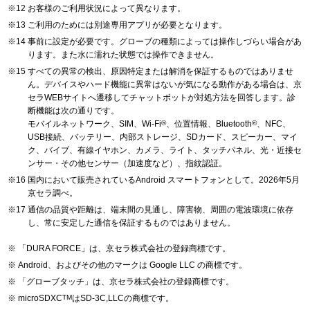
お客様のご利用状況によって異なります。
ご利用のためには別途専用アプリが必要となります。
事前に設定が必要です。グローブの種類によっては操作しづらい場合があ
ります。また水に濡れた状態では操作できません。
すべての異常の検出、原因特定または解消を保証するものではありませ
ん。デバイスやハード機能に異常はないが気になる動作がある場合は、京
セラWEBサイトへ遷移してチャットボットが対処方法を回答します。診
断機能は次の通りです。
モバイルネットワーク、SIM、Wi-Fi
®
、位置情報、Bluetooth
®
、NFC、
USB接続、バッテリー、内部ストレージ、SDカード、スピーカー、マイ
ク、バイブ、有線イヤホン、カメラ、ライト、タッチパネル、光・近接セ
ンサー・その他センサー（加速度など）、指紋認証。
国内において販売されているAndroid スマートフォンとして。2026年5月
京セラ調べ。
通信の品質や距離は、端末間の見通し、障害物、周囲の電波環境に依存
し、常に安定した通信を保証するものではありません。
「DURA FORCE」は、京セラ株式会社の登録商標です。
Android、およびその他のマークは Google LLC の商標です。
「グローブタッチ」は、京セラ株式会社の登録商標です。
microSDXC
TM
はSD-3C,LLCの商標です。