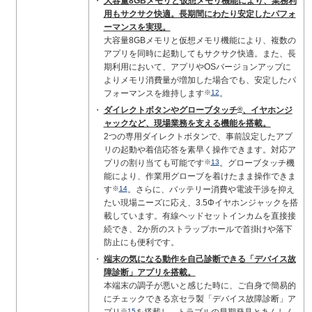
大容量8GBメモリと仮想メモリ機能により、業務利
用もサクサク快適。長期間にわたり安定したパフォ
ーマンスを実現。
大容量8GBメモリと仮想メモリ機能により、複数の
アプリを同時に起動してもサクサク快適。また、長
期利用において、アプリやOSバージョンアップに
よりメモリ消費量が増加した場合でも、安定したパ
フォーマンスを維持します
※
12
。
ダイレクトボタンやグローブタッチ
®
、イヤホンジ
ャックなど、現場業務を支える機能を搭載。
2つの専用ダイレクトボタンで、事前設定したアプ
リの起動や着信応答を素早く操作できます。対応ア
プリの割り当ても可能です
※
13
。グローブタッチ機
能により、作業用グローブを着けたまま操作できま
す
※
14
。さらに、バッテリー消費や電波干渉を抑え
たい現場ニーズに応え、3.5Φイヤホンジャックを搭
載しています。有線ヘッドセットインカムを直接接
続でき、2か所のストラップホールで首掛けや落下
防止にも便利です。
端末の気になる動作を自己診断できる「デバイス故
障診断」アプリを搭載。
本端末の調子が悪いと感じた時に、ご自身で簡易的
にチェックできる京セラ製「デバイス故障診断」ア
※
15