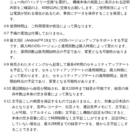
ニュー内の"バッテリー交換"を選択し、機種本体の画面上に表示される説明
内容をご確認の上、60秒以内に交換をお願いします。ご使用状況によって
は電源が切れる場合があるため、事前にデータを保存することを推奨しま
す。
使用時間は、ご利用環境や状況によって異なります。
予備の電池は付属しておりません。
最大3回（Android
TM
19まで）のOSバージョンアップをサポートする予定
です。購入時のOSバージョンと適用回数は購入時期によって変わります。
また、適用回数は販売開始時点の予定であり、変更となる可能性がありま
す。
発売されたタイミングから起算して最長4年間のセキュリティアップデート
を予定しています。セキュリティアップデートの適用期間は、購入時期に
よって変わります。また、セキュリティアップデートの適用期間は、販売
開始時点の予定であり、変更となる可能性があります。
通話開始から録音が開始され、最大100件まで録音が可能です。録音の保
存件数は本体の空き容量によって異なります。
文字起こしの精度を保証するものではありません。また、対象は日本語の
みとなります。音声レコーダー、伝言メモ、通話音声メモにて、文字起こ
しが可能。リアルタイム（自動）文字起こし機能の設定をONにすると、
本体の空き容量に応じて時間制限なく文字起こしができます。設定ONに
していない場合は、最大2時間までの録音データを、後から文字起こしす
ることできます。