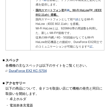
プリ
を搭載し、トラブルの早期発見とあんしん
感を提供します。
国内スマートフォン初
※
16
。Wi-Fi HaLow
TM
（IEEE
802.11ah）搭載。
国内スマートフォンとして初
※
16
となるWi-Fi
HaLow（IEEE 802.11ah）を搭載。
Wi-Fi HaLowとは、920MHz帯の周波数を利用し
た、新しいWi-Fi
®
規格です。
従来のWi-Fi網／4G・5G回線がなくてもWi-Fi
HaLow対応機器との接続や、DuraForce EX2同士で
のコミュニケーションが可能になります
※
17
。
スペック
各機種の主なスペックは以下のサイトをご覧ください。
DuraForce EX2 KC-S704
アクセサリー
以下の商品について、全ドコモ取扱い店にて機種の発売と同日に
取扱いを開始します。
卓上ホルダ
電池単体充電器