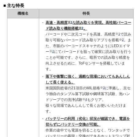
主な特長
機種名
特長
高速・高精度
※
1
な読み取りを実現。高性能バーコー
ド読み取り機能搭載
※
2
。
バーコードや二次元コードを高速、高精度
※
1
で読み
取り可能なバーコード読み取りアプリを搭載
※
2
。ま
た、市販のバーコードスキャナのようにLEDエイマ
ー
※
2
にてバーコードを狙って確実に読み取りを行う
ことが可能です。さらに、暗所での読み取り精度を
向上させるために、ToFセンサーを搭載していま
す。
落下や衝撃に強く、過酷な現場においてもあんしん
して長く使える。
米国国防総省の21項目のMIL規格
※
3
に準拠し、京セ
ラ独自のタンブル落下試験や鋼球落下試験、泡ハン
ドソープでの洗浄試験
※
4
もクリア。
様々な現場であんしんして長くお使いいただけま
す。
バッテリーの利用（劣化）状況が確認でき、電源を
切らずにバッテリー交換が可能。
作業の途中でも電源を切ることなく、ワンタッチで
バッテリーの着脱・交換ができるホットスワップ対