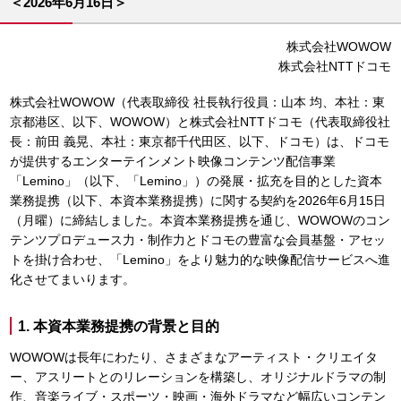
＜2026年6月16日＞
株式会社WOWOW
株式会社NTTドコモ
株式会社WOWOW（代表取締役 社⾧執行役員：山本 均、本社：東
京都港区、以下、WOWOW）と株式会社NTTドコモ（代表取締役社
⾧：前田 義晃、本社：東京都千代田区、以下、ドコモ）は、ドコモ
が提供するエンターテインメント映像コンテンツ配信事業
「Lemino」（以下、「Lemino」）の発展・拡充を目的とした資本
業務提携（以下、本資本業務提携）に関する契約を2026年6月15日
（月曜）に締結しました。本資本業務提携を通じ、WOWOWのコン
テンツプロデュース力・制作力とドコモの豊富な会員基盤・アセッ
トを掛け合わせ、「Lemino」をより魅力的な映像配信サービスへ進
化させてまいります。
1. 本資本業務提携の背景と目的
WOWOWは長年にわたり、さまざまなアーティスト・クリエイタ
ー、アスリートとのリレーションを構築し、オリジナルドラマの制
作、音楽ライブ・スポーツ・映画・海外ドラマなど幅広いコンテン