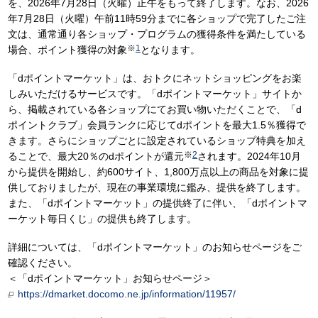
を、2026年7月28日（火曜）正午をもって終了します。なお、2026
年7月28日（火曜）午前11時59分までに各ショップで完了したご注
文は、通常通り各ショップ・プログラムの獲得条件を満たしている
※
1
場合、ポイント獲得の対象
となります。
「dポイントマーケット」は、おトクにネットショッピングをお楽
しみいただけるサービスです。「dポイントマーケット」サイトか
ら、掲載されている各ショップにてお買い物いただくことで、「d
ポイントクラブ」会員ランクに応じてdポイントを最大1.5％獲得で
きます。さらにショップごとに設定されているショップ特典を加え
※
2
ることで、最大20％のdポイントが還元
されます。2024年10月
から提供を開始し、約600サイト、1,800万点以上の商品を対象に提
供しておりましたが、現在の事業環境に鑑み、提供を終了します。
また、「dポイントマーケット」の提供終了に伴い、「dポイントマ
ーケット毎日くじ」の提供も終了します。
詳細については、「dポイントマーケット」のお知らせページをご
確認ください。
＜「dポイントマーケット」お知らせページ＞
https://dmarket.docomo.ne.jp/information/11957/