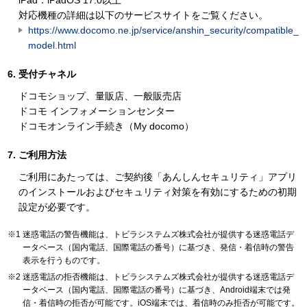
iPad：iPadOS 17.0以上
対応機種の詳細は以下のサービスサイトをご覧ください。
https://www.docomo.ne.jp/service/anshin_security/compatible_
model.html
受付チャネル
ドコモショップ、量販店、一般販売店
ドコモ インフォメーションセンター
ドコモオンライン手続き（My docomo）
ご利用方法
ご利用にあたっては、ご契約後「あんしんセキュリティ」アプリ
のインストールおよびセキュリティ対策を有効にするための初期
設定が必要です。
迷惑電話の警告機能は、トビラシステムズ株式会社が提供する迷惑電話デ
ータベース（国内電話、国際電話の番号）に基づき、発信・着信時の警告
表示を行うものです。
迷惑電話の拒否機能は、トビラシステムズ株式会社が提供する迷惑電話デ
ータベース（国内電話、国際電話の番号）に基づき、Android端末では発
信・着信時の拒否が可能です。iOS端末では、着信時のみ拒否が可能です。