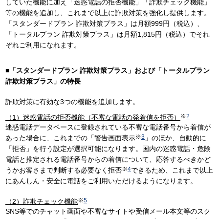
していた機能に加え「迷惑電話の拒否機能」「詐欺チェック機能」
等の機能を追加し、これまで以上に詐欺対策を強化し提供します。
「スタンダードプラン 詐欺対策プラス」は月額999円（税込）、
「トータルプラン 詐欺対策プラス」は月額1,815円（税込）でそれ
ぞれご利用になれます。
■
「スタンダードプラン 詐欺対策プラス」および「トータルプラン
詐欺対策プラス」の特長
詐欺対策に有効な3つの機能を追加します。
※
2
（1）迷惑電話の拒否機能（不審な電話の発着信を拒否）
迷惑電話データベースに登録されている不審な電話番号から着信が
※
3
あった場合に、これまでの「警告画面表示
」のほか、自動的に
「拒否」を行う設定が選択可能になります。国内の迷惑電話・危険
電話と推定される電話番号からの着信について、応答するべきかど
※
4
うかお客さまで判断する必要なく拒否
できるため、これまで以上
にあんしん・安全に電話をご利用いただけるようになります。
※
5
（2）詐欺チェック機能
SNS等でのチャット画面や不審なサイトや受信メール本文等のスク