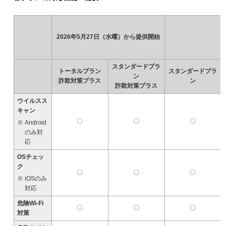
2026年5月27日（水曜）から提供開始
スタンダードプラ
トータルプラン
スタンダードプラ
ン
詐欺対策プラス
ン
詐欺対策プラス
ウイルスス
キャン
〇
〇
〇
Android
のみ対
応
OSチェッ
ク
〇
〇
〇
iOSのみ
対応
危険Wi-Fi
〇
〇
〇
対策