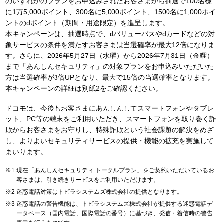
のいずれかのプランをお申込みされたお客さまから抽選で100名様
に1万5,000ポイント、300名に5,000ポイント、1500名に1,000ポイ
ントのdポイント（期間・用途限定）を進呈します。
本キャンペーンは、抽選時点で、dバリューパスやdカードなどの対
象サービスの条件を満たすお客さまは当選確率が最大12倍になりま
す。さらに、2026年5月27日（水曜）から2026年7月31日（金曜）
まで「あんしんセキュリティ」の対象プランをお申込みいただいた
方は当選確率が3倍UPとなり、最大で15倍の当選確率となります。
本キャンペーンの詳細は別紙2をご確認ください。
ドコモは、今後もお客さまにあんしんしてスマートフォンやタブレ
ット、PC等の端末をご利用いただき、スマートフォンを取り巻く詐
欺からお客さまをお守りし、特殊詐欺という社会課題の解決をめざ
し、よりよいセキュリティサービスの提供・機能の拡充を実施して
まいります。
現在「あんしんセキュリティ トータルプラン」をご契約いただいているお
客さまは、引き続きサービスをご利用いただけます。
迷惑電話対策はトビラシステムズ株式会社の提供となります。
迷惑電話の警告機能は、トビラシステムズ株式会社が提供する迷惑電話デ
ータベース（国内電話、国際電話の番号）に基づき、発信・着信時の警告