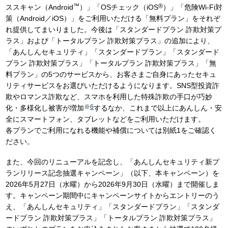
™
®
ススキャン（Android
）」「OSチェック（iOS
）」「危険Wi-Fi対
策（Android／iOS）」をご利用いただける「無料プラン」をそれぞ
れ提供してまいりました。今後は「スタンダードプラン 詐欺対策プ
ラス」および「トータルプラン 詐欺対策プラス」の追加により、
「あんしんセキュリティ」「スタンダードプラン」「スタンダード
プラン 詐欺対策プラス」「トータルプラン 詐欺対策プラス」「無
料プラン」の5つのサービスから、お客さまご自身にあったセキュ
リティサービスをお選びいただけるようになります。SNS型投資詐
欺やロマンス詐欺など、スマホを利用した特殊詐欺の手口が巧妙
※
6
化・多様化し被害が増加
するなか、これまで以上にあんしん・安
全にスマートフォン、タブレットなどをご利用いただけます。
各プランでご利用になれる機能や補償については別紙1をご確認く
ださい。
また、今回のリニューアルを記念し、「あんしんセキュリティ新プ
ランリリース記念抽選キャンペーン」（以下、本キャンペーン）を
2026年5月27日（水曜）から2026年9月30日（水曜）まで開催しま
す。キャンペーン期間中にキャンペーンサイトからエントリーのう
え、「あんしんセキュリティ」「スタンダードプラン」「スタンダ
ードプラン 詐欺対策プラス」「トータルプラン 詐欺対策プラス」