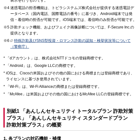
表示を行うものです。
迷惑電話の拒否機能は、トビラシステムズ株式会社が提供する迷惑電話デ
ータベース（国内電話、国際電話の番号）に基づき、Android端末では発
信・着信時の拒否が可能です。iOS端末では、着信時のみ拒否が可能です。
詐欺チェック機能、およびフェイク画像診断については、F-Secure Inc.の
提供となります。
特殊詐欺及びSNS型投資・ロマンス詐欺の認知・検挙状況等について
（警察庁）
「dアカウント」は、株式会社NTTドコモの登録商標です。
「Android」は、Google LLCの商標です。
iOSは、Ciscoの米国およびその他の国における商標または登録商標であり、
ライセンスに基づき使用されています。
「Wi-Fi」は、Wi-Fi Allianceの商標または登録商標です。
「McAfee」は米国およびその他の国におけるMcAfee LLCの登録商標です。
別紙1 「あんしんセキュリティ トータルプラン 詐欺対策
プラス」「あんしんセキュリティ スタンダードプラン
詐欺対策プラス」の概要
各プランの対応機能・補償