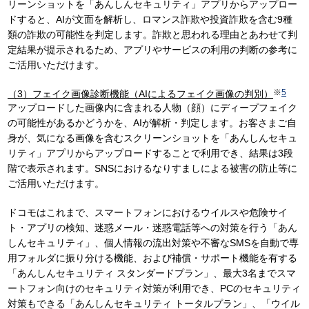
リーンショットを「あんしんセキュリティ」アプリからアップロー
ドすると、AIが文面を解析し、ロマンス詐欺や投資詐欺を含む9種
類の詐欺の可能性を判定します。詐欺と思われる理由とあわせて判
定結果が提示されるため、アプリやサービスの利用の判断の参考に
ご活用いただけます。
※
5
（3）フェイク画像診断機能（AIによるフェイク画像の判別）
アップロードした画像内に含まれる人物（顔）にディープフェイク
の可能性があるかどうかを、AIが解析・判定します。お客さまご自
身が、気になる画像を含むスクリーンショットを「あんしんセキュ
リティ」アプリからアップロードすることで利用でき、結果は3段
階で表示されます。SNSにおけるなりすましによる被害の防止等に
ご活用いただけます。
ドコモはこれまで、スマートフォンにおけるウイルスや危険サイ
ト・アプリの検知、迷惑メール・迷惑電話等への対策を行う「あん
しんセキュリティ」、個人情報の流出対策や不審なSMSを自動で専
用フォルダに振り分ける機能、および補償・サポート機能を有する
「あんしんセキュリティ スタンダードプラン」、最大3名までスマ
ートフォン向けのセキュリティ対策が利用でき、PCのセキュリティ
対策もできる「あんしんセキュリティ トータルプラン」、「ウイル