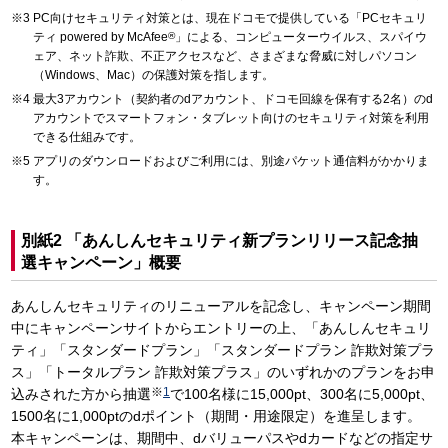
PC向けセキュリティ対策とは、現在ドコモで提供している「PCセキュリ
ティ powered by McAfee
®
」による、コンピューターウイルス、スパイウ
ェア、ネット詐欺、不正アクセスなど、さまざまな脅威に対しパソコン
（Windows、Mac）の保護対策を指します。
最大3アカウント（契約者のdアカウント、ドコモ回線を保有する2名）のd
アカウントでスマートフォン・タブレット向けのセキュリティ対策を利用
できる仕組みです。
アプリのダウンロードおよびご利用には、別途パケット通信料がかかりま
す。
別紙2 「あんしんセキュリティ新プランリリース記念抽
選キャンペーン」概要
あんしんセキュリティのリニューアルを記念し、キャンペーン期間
中にキャンペーンサイトからエントリーの上、「あんしんセキュリ
ティ」「スタンダードプラン」「スタンダードプラン 詐欺対策プラ
ス」「トータルプラン 詐欺対策プラス」のいずれかのプランをお申
※
1
込みされた方から抽選
で100名様に15,000pt、300名に5,000pt、
1500名に1,000ptのdポイント（期間・用途限定）を進呈します。
本キャンペーンは、期間中、dバリューパスやdカードなどの指定サ