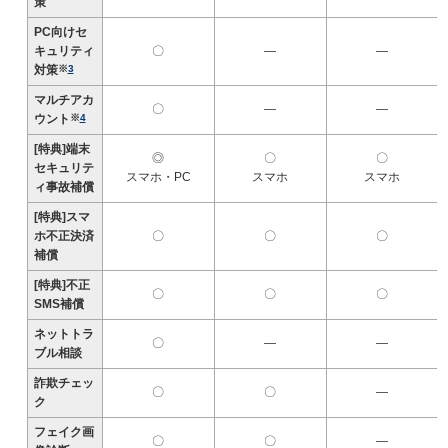
策
PC向けセ
キュリティ
〇
―
―
対策
※
3
マルチアカ
〇
―
―
ウント
※
4
[特典]端末
◎
〇
〇
セキュリテ
スマホ・PC
スマホ
スマホ
ィ事故補償
[特典]スマ
ホ不正決済
〇
〇
〇
補償
[特典]不正
〇
〇
〇
SMS補償
ネットトラ
〇
―
―
ブル相談
詐欺チェッ
〇
〇
―
ク
フェイク画
〇
〇
―