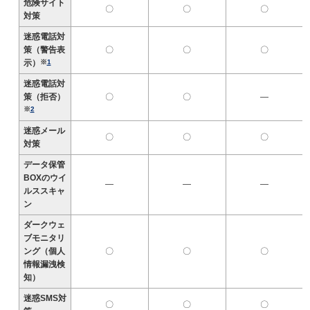
危険サイト
〇
〇
〇
対策
迷惑電話対
策（警告表
〇
〇
〇
示）
※
1
迷惑電話対
策（拒否）
〇
〇
―
※
2
迷惑メール
〇
〇
〇
対策
データ保管
BOXのウイ
―
―
―
ルススキャ
ン
ダークウェ
ブモニタリ
ング（個人
〇
〇
〇
情報漏洩検
知）
迷惑SMS対
〇
〇
〇