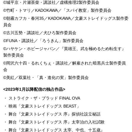
©城平京・片瀬茶柴・講談社／虚構推理2製作委員会
©竹町・トマリ／KADOKAWA／「スパイ教室」製作委員会
©朝霧カフカ・春河35／KADOKAWA／文豪ストレイドッグス製作委
員会
©古川五勢・講談社／犬ひろ製作委員会
©FUNA・講談社／「ろうきん」製作委員会
©ハヤケン・ホビージャパン／『英雄王、武を極めるため転生す』
製作委員会
©岡沢六十四・るれくちぇ・講談社／解雇された暗黒兵士製作委員
会
©美紅／双葉社・「真・進化の実」製作委員会
<2023年1月以降配信の独占作品>
ストライク・ザ・ブラッド FINAL OVA
映画「文豪ストレイドッグス BEAST」
舞台『文豪ストレイドッグス 序』探偵社設立秘話
舞台『文豪ストレイドッグス 序』太宰治の入社試験
舞台『文豪ストレイドッグス 太宰、中也、十五歳』