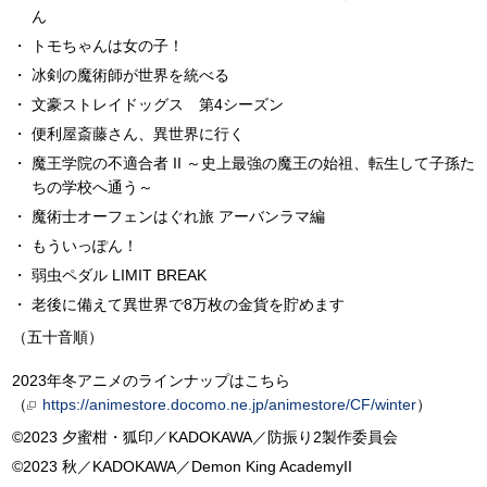
ん
トモちゃんは女の子！
冰剣の魔術師が世界を統べる
文豪ストレイドッグス 第4シーズン
便利屋斎藤さん、異世界に行く
魔王学院の不適合者 II ～史上最強の魔王の始祖、転生して子孫た
ちの学校へ通う～
魔術士オーフェンはぐれ旅 アーバンラマ編
もういっぽん！
弱虫ペダル LIMIT BREAK
老後に備えて異世界で8万枚の金貨を貯めます
（五十音順）
2023年冬アニメのラインナップはこちら
（
https://animestore.docomo.ne.jp/animestore/CF/winter
）
©2023 夕蜜柑・狐印／KADOKAWA／防振り2製作委員会
©2023 秋／KADOKAWA／Demon King AcademyII