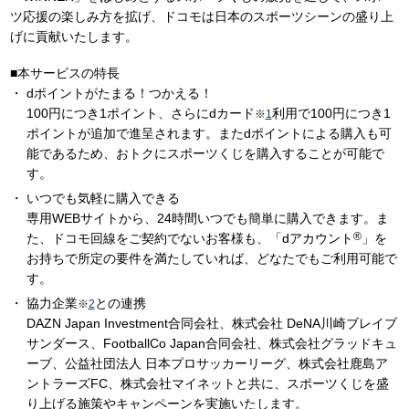
ツ応援の楽しみ方を拡げ、ドコモは日本のスポーツシーンの盛り上
げに貢献いたします。
■本サービスの特長
dポイントがたまる！つかえる！
100円につき1ポイント、さらにdカード
利用で100円につき1
※
1
ポイントが追加で進呈されます。またdポイントによる購入も可
能であるため、おトクにスポーツくじを購入することが可能で
す。
いつでも気軽に購入できる
専用WEBサイトから、24時間いつでも簡単に購入できます。ま
®
た、ドコモ回線をご契約でないお客様も、「dアカウント
」を
お持ちで所定の要件を満たしていれば、どなたでもご利用可能で
す。
協力企業
との連携
※
2
DAZN Japan Investment合同会社、株式会社 DeNA川崎ブレイブ
サンダース、FootballCo Japan合同会社、株式会社グラッドキュ
ーブ、公益社団法人 日本プロサッカーリーグ、株式会社鹿島ア
ントラーズFC、株式会社マイネットと共に、スポーツくじを盛
り上げる施策やキャンペーンを実施いたします。