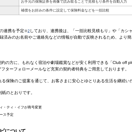
お手元の保険証券を画像で読み取ることで見積もり条件を自動入力
補償をお好みの条件に設定して保険料金などを一括比較
の連携を予定
しており、連携後は、「一括比較見積もり」や「カシ
※
2
登録済みのお名前やご連絡先などの情報が自動で反映されるため、より簡
の方に、もれなく宿泊や劇場鑑賞などが安く利用できる「Club off p
アフターフォローメールなど充実の契約者特典をご用意しております。
れる保険のご提案を通じて、お客さまに安心とゆとりある生活を継続い
別紙のとおりです。
ティ・ティ・イフが商号変更
リース予定
ビについて