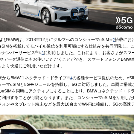
びBMWは、2018年12月にクルマへのコンシューマeSIM
搭載にお
※
2
SIMを搭載してモバイル通信を利用可能にする仕組みを共同開発し、このた
®
ンナンバーサービス
に対応しました。これにより、お客さまがスマ
※
3
データ通信にもお使いいただくことができ、スマートフォンとBMW車両をB
をより快適にご利用いただけます。
、従来からBMWコネクテッド・ドライブ
の各種サービス提供のため、eS
※
4
ーマeSIMと5Gモジュールを搭載し、5Gに対応しました。車両に搭
tive）で2つのeSIMを同時にアクティブにすることにより、BMWコネクテッ
利用することが可能となります。また、コンシューマeSIMを活用した5G
ォンやタブレット端末などを最大10台までWi-Fiに接続し、5Gの高