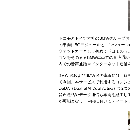
ドコモとドイツ本社のBMWグループおよ
の車両に5Gモジュールとコンシューマe
クテッドカーとして初めてドコモのワ
ランをそのままBMW車両での音声通話や
内での音声通話やインターネット通信
BMW iXおよびBMW i4の車両には
て今回、本サービスで利用するコンシュ
DSDA（Dual-SIM-Dual-Ac
音声通話やデータ通信も車両を経由して
が可能となり、車内においてスマートフ