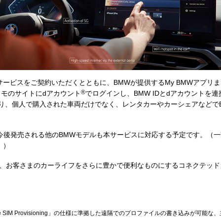
ービスをご契約いただくとともに、BMWが提供するMy BMWアプリ
®
コモのサイトにdアカウント
でログインし、BMW IDとdアカウントを
より、個人で購入された車両だけでなく、レンタカーやカーシェアなどでBMW
加え、今後発売される他のBMWモデルも本サービスに対応する予定です。
。）
し、お客さまのカーライフをさらに豊かで便利なものにするコネクテッ
te SIM Provisioning」の仕様に準拠した遠隔でのプロファイルの書き込みが可