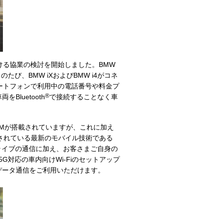
ける協業の検討を開始しました。BMW
び、BMW iXおよびBMW i4がコネ
ートフォンで利用中の電話番号や料金プ
®
luetooth
で接続することなく車
IMが搭載されていますが、これに加え
載されている最新のモバイル技術である
ド・ドライブの通信に加え、お客さまご自身の
対応の車内向けWi-Fiのセットアップ
速データ通信をご利用いただけます。