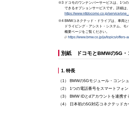
ドコモのワンナンバーサービスは、1つの
できるオプションサービスです。詳細は
https://www.nttdocomo.co.jp/service/one
BMWコネクテッド・ドライブは、車両
ドライビング・アシスト・システム、モ
概要ページをご覧ください。
https://www.bmw.co.jp/ja/topics/offers
別紙 ドコモとBMWの5G・
1. 特長
BMWの5Gモジュール・コンシ
1つの電話番号をスマートフォ
BMW IDとdアカウントを連携
日本初の5G対応コネクテッドカーと