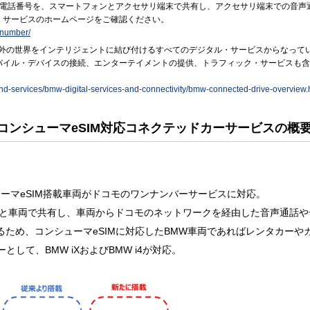
電話番号を、スマートフォンとアクセサリ端末で共有し、アクセサリ端末での音声通
、サービスのホームページをご確認ください。
_number/
と外の世界をインテリジェントに結び付けるすべてのデジタル・サービスからなって
バイル・デバイスの接続、エンターテイメントの提供、トラフィック・サービスも含
-and-services/bmw-digital-services-and-connectivity/bmw-connected-drive-overview.
コンシューマeSIM対応コネクテッドカーサービスの概
ューマeSIM搭載車両がドコモのワンナンバーサービスに対応。
ンと車両で共有し、車両からドコモのネットワークを経由した音声通話や
するため、コンシューマeSIMに対応したBMW車両であればレンタカー
して、BMW iXおよびBMW i4が対応。