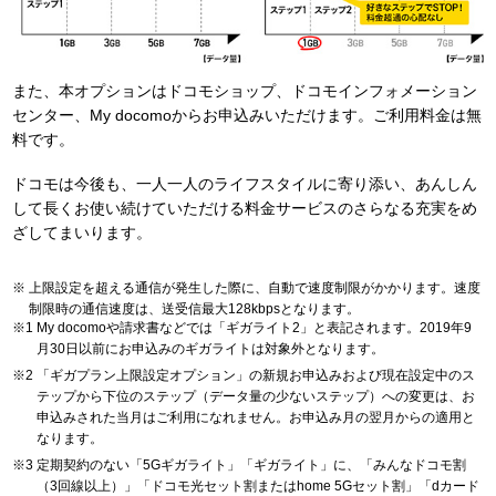
また、本オプションはドコモショップ、ドコモインフォメーション
センター、My docomoからお申込みいただけます。ご利用料金は無
料です。
ドコモは今後も、一人一人のライフスタイルに寄り添い、あんしん
して長くお使い続けていただける料金サービスのさらなる充実をめ
ざしてまいります。
上限設定を超える通信が発生した際に、自動で速度制限がかかります。速度
制限時の通信速度は、送受信最大128kbpsとなります。
My docomoや請求書などでは「ギガライト2」と表記されます。2019年9
月30日以前にお申込みのギガライトは対象外となります。
「ギガプラン上限設定オプション」の新規お申込みおよび現在設定中のス
テップから下位のステップ（データ量の少ないステップ）への変更は、お
申込みされた当月はご利用になれません。お申込み月の翌月からの適用と
なります。
定期契約のない「5Gギガライト」「ギガライト」に、「みんなドコモ割
（3回線以上）」「ドコモ光セット割またはhome 5Gセット割」「dカード