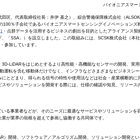
パイオニアスマー
代田区、代表取締役社長：井伊 基之）、綜合警備保障株式会社（ALSO
の100％子会社であるパイオニアスマートセンシングイノベーションズ
・点群データを活用するビジネスの創出を目的としたアライアンス契約を
※
1
、「SSA」）を設立しました。この取組みには、SCSK株式会社（本
同・参加しています。
3D-LiDARをはじめとするより高性能・高機能なセンサーの開発、実
、自動運転を含む移動体だけでなく、インフラなどさまざまなビジネスシ
みにとどまり、得られる信号の特性や使用法などは社会・産業横断的に
ビスやソリューションを開発する際には、仕様の確認や知見、リソース
れている事業者などが、そのニーズに最適なサービスやソリューションを
企業が業界の垣根を超えて参画し協働する共同体です。
LiDAR）開発、ソフトウェア／アルゴリズム開発、ソリューション開発