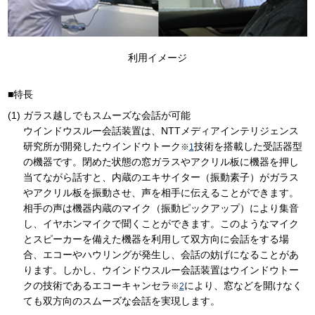
利用イメージ
■特長
ガラス越しでもスムーズな会話が可能
ウインドウスルー会話装置は、NTTメディアインテリジェンス
研究所が開発したウインドウトーク
技術を搭載した受話器型
※
1
の機器です。閉めた状態の窓ガラスやアクリル板に機器を押し
当てながら話すと、内蔵のエキサイター（振動素子）がガラス
やアクリル板を振動させ、声を相手に伝えることができます。
相手の声は機器内蔵のマイク（振動ピックアップ）により集音
し、イヤホンマイクで聞くことができます。このようなマイク
とスピーカーを備えた機器を利用して双方向に会話をする場
合、エコーやハウリングが発生し、会話の妨げになることがあ
ります。しかし、ウインドウスルー会話装置はウインドウトー
クの技術であるエコーキャンセラ
により、窓などを開けなく
※
2
ても双方向のスムーズな会話を実現します。