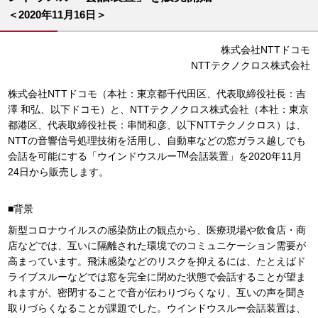
＜2020年11月16日＞
株式会社NTTドコモ
NTTテクノクロス株式会社
株式会社NTTドコモ（本社：東京都千代田区、代表取締役社長：吉
澤 和弘、以下ドコモ）と、NTTテクノクロス株式会社（本社：東京
都港区、代表取締役社長：串間和彦、以下NTTテクノクロス）は、
NTTの音響信号処理技術を活用し、自動車などの窓ガラス越しでも
TM
会話を可能にする「ウインドウスルー
会話装置」を2020年11月
24日から販売します。
■背景
新型コロナウイルスの感染防止の観点から、医療現場や飲食店・商
店などでは、互いに隔離された環境でのコミュニケーション需要が
高まっています。飛沫感染などのリスクを抑えるには、たとえばド
ライブスルーなどでは窓を完全に閉めた状態で会話することが望ま
れますが、密閉することで音が伝わりづらくなり、互いの声を聞き
取りづらくなることが課題でした。ウインドウスルー会話装置は、