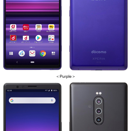
＜Purple＞