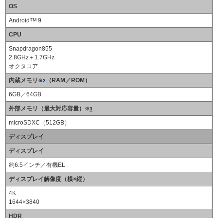
OS
Android
TM
9
CPU
Snapdragon855
2.8GHz＋1.7GHz
オクタコア
内蔵メモリ
（RAM／ROM）
※
2
6GB／64GB
外部メモリ（最大対応容量）
※
3
microSDXC（512GB）
ディスプレイ
ディスプレイ
約6.5インチ／有機EL
ディスプレイ解像度（横×縦）
4K
1644×3840
HDR