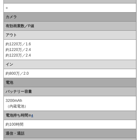
○
カメラ
有効画素数／F値
アウト
約1220万／1.6
約1220万／2.4
約1220万／2.4
イン
約800万／2.0
電池
バッテリー容量
3200mAh
（内蔵電池）
電池持ち時間
※
4
約100時間
通信・通話