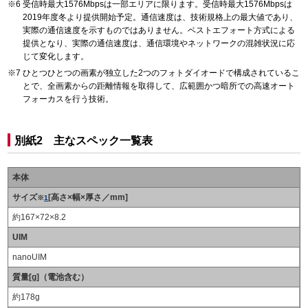
受信時最大1576Mbpsは一部エリアに限ります。受信時最大1576Mbpsは
2019年度冬より提供開始予定。通信速度は、技術規格上の最大値であり、
実際の通信速度を示すものではありません。ベストエフォート方式による
提供となり、実際の通信速度は、通信環境やネットワークの混雑状況に応
じて変化します。
ひとつひとつの画素が独立した2つのフォトダイオードで構成されているこ
とで、全画素からの距離情報を取得して、広範囲かつ暗所での高速オート
フォーカスを行う技術。
別紙2 主なスペック一覧表
本体
サイズ
[高さ×幅×厚さ／mm]
※
1
約167×72×8.2
UIM
nanoUIM
質量[g]（電池含む）
約178g