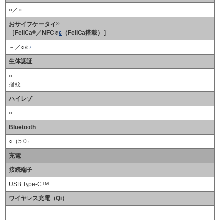
○／○
おサイフケータイ
®
［FeliCa
®
／NFC
（FeliCa搭載）］
※
6
－／○
※
7
生体認証
○
指紋
ハイレゾ
○
Bluetooth
○（5.0）
充電
接続端子
USB Type-C
TM
ワイヤレス充電（Qi）
－