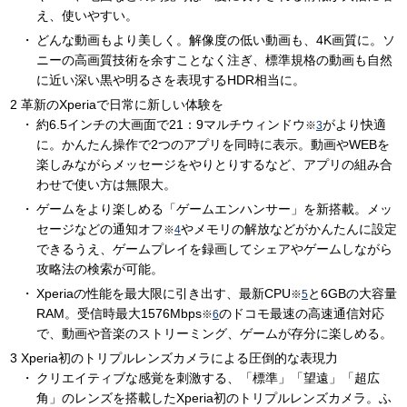
え、使いやすい。
どんな動画もより美しく。解像度の低い動画も、4K画質に。ソ
ニーの高画質技術を余すことなく注ぎ、標準規格の動画も自然
に近い深い黒や明るさを表現するHDR相当に。
革新のXperiaで日常に新しい体験を
約6.5インチの大画面で21：9マルチウィンドウ
がより快適
※
3
に。かんたん操作で2つのアプリを同時に表示。動画やWEBを
楽しみながらメッセージをやりとりするなど、アプリの組み合
わせで使い方は無限大。
ゲームをより楽しめる「ゲームエンハンサー」を新搭載。メッ
セージなどの通知オフ
やメモリの解放などがかんたんに設定
※
4
できるうえ、ゲームプレイを録画してシェアやゲームしながら
攻略法の検索が可能。
Xperiaの性能を最大限に引き出す、最新CPU
と6GBの大容量
※
5
RAM。受信時最大1576Mbps
のドコモ最速の高速通信対応
※
6
で、動画や音楽のストリーミング、ゲームが存分に楽しめる。
Xperia初のトリプルレンズカメラによる圧倒的な表現力
クリエイティブな感覚を刺激する、「標準」「望遠」「超広
角」のレンズを搭載したXperia初のトリプルレンズカメラ。ふ