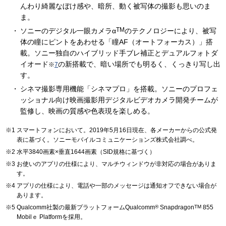
んわり綺麗なぼけ感や、暗所、動く被写体の撮影も思いのま
ま。
TM
ソニーのデジタル一眼カメラα
のテクノロジーにより、被写
体の瞳にピントをあわせる「瞳AF（オートフォーカス）」搭
載。ソニー独自のハイブリッド手ブレ補正とデュアルフォトダ
イオード
の新搭載で、暗い場所でも明るく、くっきり写し出
※
7
す。
シネマ撮影専用機能「シネマプロ」を搭載。ソニーのプロフェ
ッショナル向け映画撮影用デジタルビデオカメラ開発チームが
監修し、映画の質感や色表現を楽しめる。
スマートフォンにおいて。2019年5月16日現在、各メーカーからの公式発
表に基づく。ソニーモバイルコミュニケーションズ株式会社調べ。
水平3840画素×垂直1644画素（SID規格に基づく）
お使いのアプリの仕様により、マルチウィンドウが非対応の場合がありま
す。
アプリの仕様により、電話や一部のメッセージは通知オフできない場合が
あります。
Qualcomm社製の最新プラットフォームQualcomm
®
Snapdragon
TM
855
Mobilｅ Platformを採用。