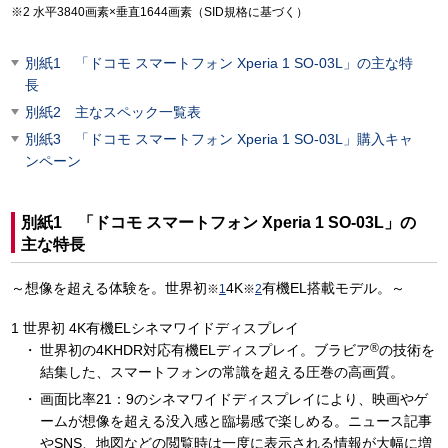
水平3840画素×垂直1644画素（SID規格に基づく）
別紙1 「ドコモ スマートフォン Xperia 1 SO-03L」の主な特
長
別紙2 主なスペック一覧表
別紙3 「ドコモ スマートフォン Xperia 1 SO-03L」購入キャ
ンペーン
別紙1 「ドコモ スマートフォン Xperia 1 SO-03L」の
主な特長
～想像を超える体験を。世界初
4K
有機EL搭載モデル。～
※
1
※
2
世界初 4K有機ELシネマワイドディスプレイ
®
世界初の4KHDR対応有機ELディスプレイ。ブラビア
の技術を
結集した、スマートフォンの常識を超える圧巻の高画質。
画面比率21：9のシネマワイドディスプレイにより、映画やゲ
ームが想像を超える没入感と臨場感で楽しめる。ニュース記事
やSNS、地図などの閲覧時は一度に表示される情報が大幅に増