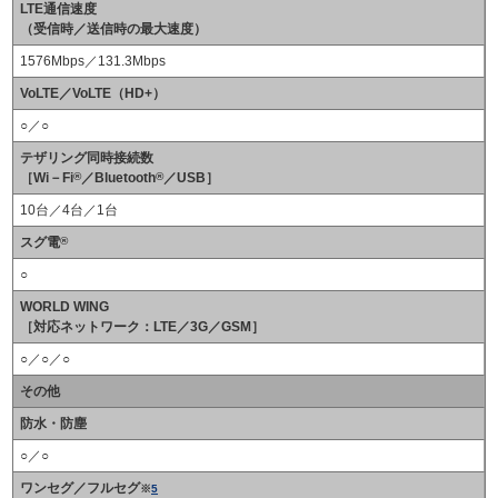
LTE通信速度
（受信時／送信時の最大速度）
1576Mbps／131.3Mbps
VoLTE／VoLTE（HD+）
○／○
テザリング同時接続数
［Wi－Fi
®
／Bluetooth
®
／USB］
10台／4台／1台
スグ電
®
○
WORLD WING
［対応ネットワーク：LTE／3G／GSM］
○／○／○
その他
防水・防塵
○／○
ワンセグ／フルセグ
※
5