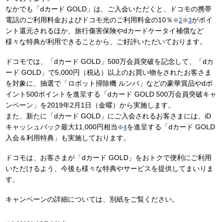
なかでも「dカード GOLD」は、ご入会いただくと、ドコモの携帯
電話のご利用料金およびドコモ光のご利用料金の10％
がポイ
※
2
※
3
ント還元されるほか、旅行傷害保険やdカードケータイ補償など
様々な特典が利用できることから、ご好評いただいております。
ドコモでは、「dカード GOLD」500万会員突破を記念して、「dカ
ード GOLD」で5,000円（税込）以上のお買い物をされたお客さま
を対象に、抽選で「ロボット掃除機 ルンバ」などの豪華賞品やdポ
イント500ポイントを進呈する「dカード GOLD 500万会員突破キャ
ンペーン」を2019年2月1日（金曜）から実施します。
また、新たに「dカード GOLD」にご入会されるお客さまには、iD
キャッシュバック最大11,000円相当
を進呈する「dカード GOLD
※
4
入会＆利用特典」も実施しております。
ドコモは、お客さまが「dカード GOLD」をおトクで便利にご利用
いただけるよう、今後も様々な特典やサービスを提供してまいりま
す。
キャンペーンの詳細については、別紙をご覧ください。