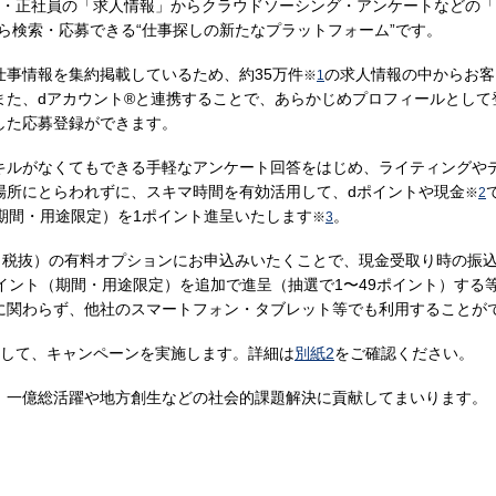
員・正社員の「求人情報」からクラウドソーシング・アンケートなどの
ら検索・応募できる“仕事探しの新たなプラットフォーム”です。
仕事情報を集約掲載しているため、約35万件
の求人情報の中からお客
※
1
また、dアカウント®と連携することで、あらかじめプロフィールとして
した応募登録ができます。
キルがなくてもできる手軽なアンケート回答をはじめ、ライティングや
場所にとらわれずに、スキマ時間を有効活用して、dポイントや現金
※
2
期間・用途限定）を1ポイント進呈いたします
。
※
3
（税抜）の有料オプションにお申込みいたくことで、現金受取り時の振込
イント（期間・用途限定）を追加で進呈（抽選で1〜49ポイント）する
に関わらず、他社のスマートフォン・タブレット等でも利用することが
念して、キャンペーンを実施します。詳細は
別紙2
をご確認ください。
、一億総活躍や地方創生などの社会的課題解決に貢献してまいります。