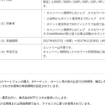
限定）1,000P／500P／100P／50P／10P
す。
キャンペーン期間中にdジョブ スマホワーク
入会時からポイント進呈時までdジョブ ス
（2）対象者
ポイント進呈時点でdポイントクラブ会員であ
キャンペーン期間中にdジョブ スマホワーク
CrowdWorksの取り扱う仕事は回数のカウ
（3）実施期間
2017年9月27日（水曜）〜2017年11月30日（
エントリーは不要です。
（4）申請方法
キャンペーン期間内にスマホワーク利用登録に加
す。
のスマートフォンの購入、dマーケット、ローソン等の街のお店での利用等、幅広い
にそれぞれ固有の有効期間が設定されています。
・運営を行い、株式会社NTTドコモが提供いたします。
国における商標または登録商標であり、ライセンスに基づき使用されています。