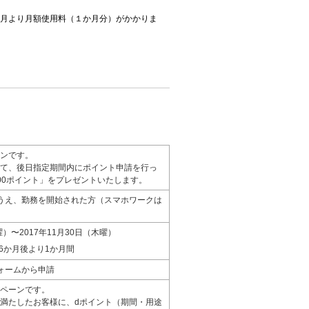
月より月額使用料（１か月分）がかかりま
ンです。
て、後日指定期間内にポイント申請を行っ
000ポイント」をプレゼントいたします。
うえ、勤務を開始された方（スマホワークは
）〜2017年11月30日（木曜）
6か月後より1か月間
ォームから申請
ペーンです。
満たしたお客様に、dポイント（期間・用途