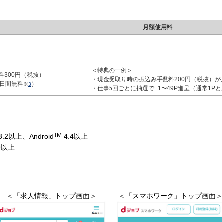
月額使用料
＜特典の一例＞
料300円（税抜）
・現金受取り時の振込み手数料200円（税抜）が
1日間無料
）
※
3
・仕事5回ごとに抽選で+1〜49P進呈（通常1Pと
TM
2以上、Android
4.4以上
.9以上
＜「求人情報」トップ画面＞
＜「スマホワーク」トップ画面