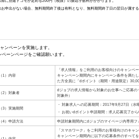
際に別途ドコモが定める200円（税抜）の振込手数料がかかります。
のお申出がない場合、無料期間終了後は有料となり、無料期間終了日の翌日が属する
キャンペーンを実施します。
ンペーンページをご確認願います。
「求人情報」をご利用のお客様向けのキャンペー
（1）内容
キャンペーン期間内にキャンペーン条件を満たし
た方全員に「dポイント（期間・用途限定）30,
dジョブの求人情報から対象のお仕事へご応募の
（2）対象者
対象外）
対象求人への応募期間：2017年9月27日（水曜
（3）実施期間
お祝いdポイント申請期間：求人応募完了から
（4）申請方法
申請対象期間内にdジョブのマイページ内専用フ
「スマホワーク」をご利用のお客様向けのキャン
キャンペーン期間内に以下の応募条件のすべてを
（1）内容