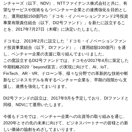
ンチャーズ（以下、NDV）、NTTファイナンス株式会社と共に、有
望なサービスや技術をもつベンチャー企業との連携強化を目的とし
た、運用総額150億円の「ドコモ・イノベーションファンド2号投資
事業有限責任組合（以下、DI2号ファンド）」を新たに設立するこ
とを、2017年7月27日（木曜）に決定いたしました。
ドコモは、2013年2月に設立した「ドコモ・イノベーションファン
ド投資事業組合（以下、DIファンド）」（運用総額100億円）を通
し、ベンチャー企業の支援に取り組んでまいりました。
この度設立するDI2号ファンドでは、ドコモが2017年4月に策定した
中期戦略2020「beyond宣言」の実現に向けて、AI、IoT、
FinTech、AR・VR、ドローン等、様々な分野での革新的な技術や斬
新なビジネスモデルを有するベンチャー企業を、早期の段階から支
援し、連携を強化してまいります。
DI2号ファンドの設立は、2017年9月を予定しており、DIファンドと
同様、NDVにて運用いたします。
今後もドコモでは、ベンチャー企業への出資等の取り組みを通じ、
2020年とその先の未来に向けて、ビジネスパートナーの皆様との新
しい価値の協創をめざしてまいります。