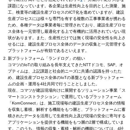
課題になっています。各企業は生産性向上を目的とした測量、施
工、検査等の建設生産プロセスのICT化を進めていますが、建設
生産プロセスには様々な専門を有する複数の工事事業者が携わる
ため、各種データは事業者毎に管理されており、建設生産プロセ
ス全体を一元管理し最適化する上で有機的に活用されていない現
状があります。また、生産性だけでは無く現場の安全性を向上さ
せるには、建設生産プロセス全体のデータの収集と一元管理する
プラットフォームが有効であるといえます。
新プラットフォーム「ランドログ」の狙い
コマツのIoTの取り組みを長年支えてきたNTTドコモ、SAP、オ
プティムは、上記課題と社会的ニーズに共通の認識を持ったた
め、建設生産プロセス全体のIoTの基盤となる新プラットフォー
ムの企画・運用を4社共同で行うこととしました。
現在、コマツが建設現場向けに展開するソリューション事業「ス
マートコンストラクション」で運用しているプラットフォーム
「KomConnect」は、施工現場毎の建設生産プロセス全体の情報
を収集し蓄積、解析する機能をもつ層と、プラットフォームに蓄
積されたデータを活用して生産性向上及び現場の安全に寄与する
アプリケーションを提供する機能をもつ層の2層で構成していま
す。このうち、情報の収集・蓄積・解析の機能については、4社