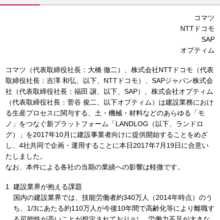
コマツ
NTTドコモ
SAP
オプティム
コマツ（代表取締役社長：大橋 徹二）、株式会社NTTドコモ（代表
取締役社長：吉澤 和弘、以下、NTTドコモ）、SAPジャパン株式会
社（代表取締役社長：福田 譲、以下、SAP）、株式会社オプティム
（代表取締役社長：菅谷 俊二、以下オプティム）は建設業務におけ
る生産プロセスに関与する、土・機械・材料などのあらゆる「モ
ノ」をつなぐ新プラットフォーム「LANDLOG（以下、ランドロ
グ）」を2017年10月に建設事業者向けに提供開始することをめざ
し、4社共同で企画・運用することに本日2017年7月19日に合意い
たしました。
なお、本件による各社の当期の業績への影響は軽微です。
建設業界が抱える課題
国内の建設業界では、技能労働者約340万人（2014年時点）のう
ち、1/3にあたる約110万人が今後10年間で高齢化等により離職す
る可能性が高いことが想定されており
、労働力不足が大きな
※
1