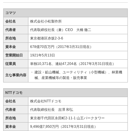
コマツ
会社名
株式会社小松製作所
代表者
代表取締役社長（兼）CEO 大橋 徹二
所在地
東京都港区赤坂2-3-6
資本金
678億70百万円（2017年3月31日現在）
営業開始日
1921年5月13日
従業員
単独10,371名、連結47,204名（2017年3月31日現在）
建設・鉱山機械、ユーティリティ（小型機械）、林業機
主な事業内容
械、産業機械等の製造・販売事業
NTTドコモ
会社名
株式会社NTTドコモ
代表者
代表取締役社長 吉澤 和弘
所在地
東京都千代田区永田町2-11-1 山王パークタワー
資本金
9,496億7,950万円（2017年3月31日現在）