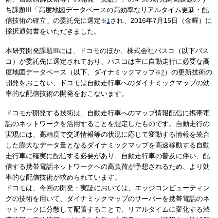
ち課題III「高度地図データベースの高効率なリアルタイム更新・配
信技術の確立」の委託先に選定
され、2016年7月15日（金曜）に
※
1
採択通知書をいただきました。
本研究開発課題IIIには、ドコモのほか、株式会社パスコ（以下パス
コ）が委託先に選定されており、パスコは主に自動走行に必要な高
度地図データベース（以下、ダイナミックマップ
）の更新技術の
※
2
開発をおこない、ドコモは自動走行車へのダイナミックマップの効
率的な配信技術の開発をおこないます。
ドコモが開発する技術は、自動走行車へのマップ情報配信に携帯電
話のネットワークを活用することを想定したものです。自動走行の
実現には、高精度で交通情報等の状況に応じて変動する情報を統合
した膨大なデータ量となるダイナミックマップを高速移動する自動
走行車に確実に配信する必要があり、自動走行車の普及に伴い、配
信する携帯電話ネットワークへの高負荷が予想されるため、より効
率的な配信技術が求められています。
ドコモは、今回の開発・実証においては、エッジコンピューティン
グの技術を用いて、ダイナミックマップのサーバーを携帯電話のネ
ットワークに分散して配置することで、リアルタイムに変化する渋