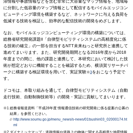
滞情報や事故情報などを含む非常に大容量なマップ情報を、地域毎
に分割した低容量のマップ情報として配信するモバイルエッジコン
ピューティング環境を構築するなど、ネットワークに与える負荷を
低減する技術を検証し、効率的な配信技術の開発をめざします。
なお、モバイルエッジコンピューティング環境の構築については、
総務省研究開発課題II「自律型モビリティシステムの高精度化に係
る技術の確立」の一部を担当するNTT未来ねっと研究所と連携して
進めてまいります。また、研究開発期間となる2016年度から2018
年度までの間に、他の課題と連携して、本研究において検討した技
術が想定どおりに機能することを確認するため、横須賀リサーチパ
ークに構築する検証環境を用いて、実証実験
をおこなう予定で
※
3
す。
ドコモは、本取り組みを通して、自律型モビリティシステム（自動
走行技術、自動制御技術等）の開発・実証に貢献してまいります。
総務省報道資料「平成28年度 情報通信技術の研究開発に係る提案の公募の
結果」を参照ください。
http://www.soumu.go.jp/menu_news/s-news/01tsushin03_02000174.ht
ml
ダイナミックマップ：道路情報や道路上の物体に関する高精度な地図情報