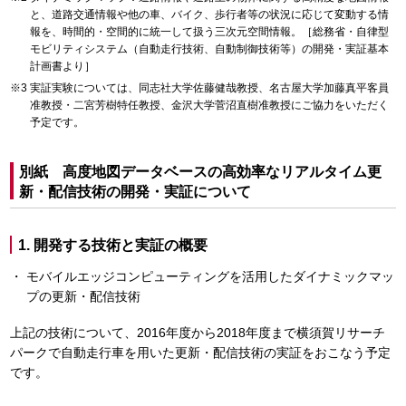
と、道路交通情報や他の車、バイク、歩行者等の状況に応じて変動する情
報を、時間的・空間的に統一して扱う三次元空間情報。［総務省・自律型
モビリティシステム（自動走行技術、自動制御技術等）の開発・実証基本
計画書より］
実証実験については、同志社大学佐藤健哉教授、名古屋大学加藤真平客員
准教授・二宮芳樹特任教授、金沢大学菅沼直樹准教授にご協力をいただく
予定です。
別紙 高度地図データベースの高効率なリアルタイム更
新・配信技術の開発・実証について
1. 開発する技術と実証の概要
モバイルエッジコンピューティングを活用したダイナミックマッ
プの更新・配信技術
上記の技術について、2016年度から2018年度まで横須賀リサーチ
パークで自動走行車を用いた更新・配信技術の実証をおこなう予定
です。